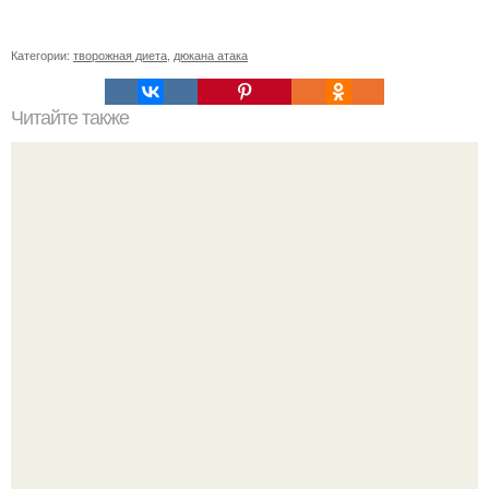
Категории:
творожная диета
,
дюкана атака
Читайте также
7 дней, 7 стаканов: методика, которая умерщвляет
брюшной жир!