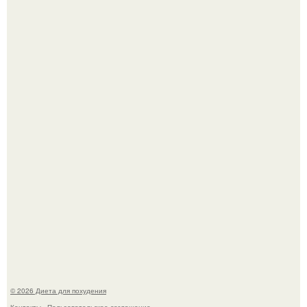
После трёхлетнего отсутствия в своей воркутинской
квартире, мужчина вернулся и обнаружил, что его
жилище стало пристанищем для стаи голубей.
Синдром красной кожи: британец превратил себя в
инвалида из-за бесконтрольного использования мази.
© 2026 Диета для похудения
Контакты
Пользовательское соглашение