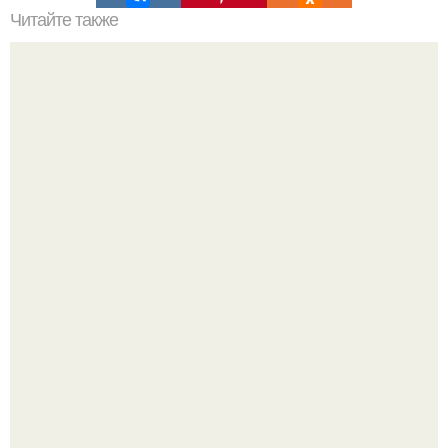
Читайте также
3 х - дневная военная диета.
Как отличить "Жировой" вес от отёков.