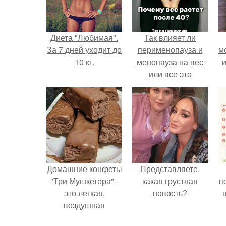
Диета "Любимая".
Так влияет ли
За 7 дней уходит до
перименопауза и
м
10 кг.
менопауза на вес
и
или все это
ерунда?
Домашние конфеты
Представляете,
"Три Мушкетера" -
какая грустная
п
это легкая,
новость?
воздушная
шоколадная нуга,