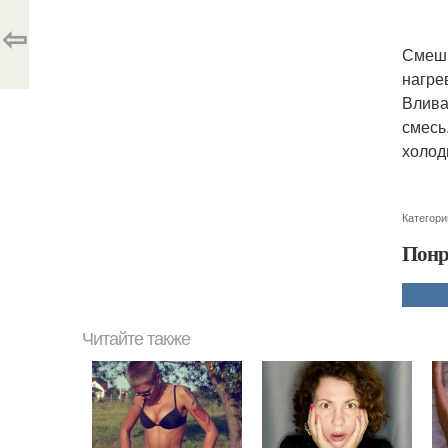
⇦
Смеши
нагре
Влива
смесь
холод
Категори
Понр
Читайте также