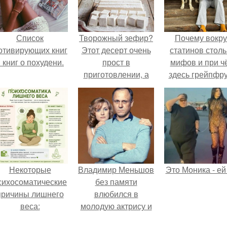
Список
Творожный зефир?
Почему вокру
отивирующих книг
Этот десерт очень
статинов столь
 книг о похудени.
прост в
мифов и при ч
приготовлении, а
здесь грейпфр
по вкусу он
напоминает самый
настоящий зефир!
Некоторые
Владимир Меньшов
Это Моника - ей
сихосоматические
без памяти
причины лишнего
влюбился в
веса:
молодую актрису и
даже решил уйти от