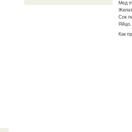
Мед п
Желат
Сок л
Яйцо, 
Как п