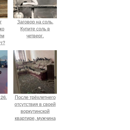
г
Заговор на соль.
ко
Купите соль в
ём
четверг.
ут?
 26.
После трёхлетнего
отсутствия в своей
воркутинской
квартире, мужчина
вернулся и