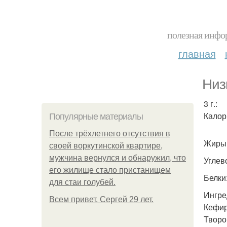
полезная инфор
главная
Низ
3 г.:
Калори
Популярные материалы
После трёхлетнего отсутствия в
Жиры: 
своей воркутинской квартире,
мужчина вернулся и обнаружил, что
Углево
его жилище стало пристанищем
Белки:
для стаи голубей.
Ингре
Всем привет. Сергей 29 лет.
Кефир
Творо