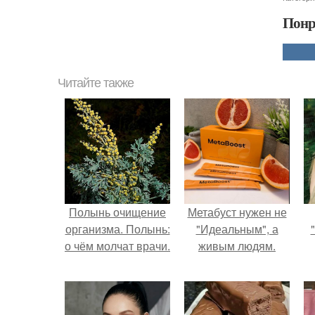
Понр
Читайте также
Полынь очищение
Метабуст нужен не
организма. Полынь:
"Идеальным", а
о чём молчат врачи.
живым людям.