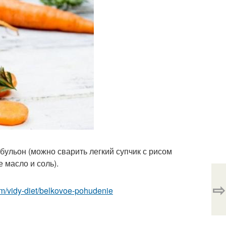
: бульон (можно сварить легкий супчик с рисом
е масло и соль).
⇨
.com/vidy-diet/belkovoe-pohudenie