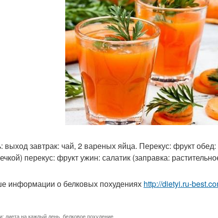
ь: выход завтрак: чай, 2 вареных яйца. Перекус: фрукт обед
ечкой) перекус: фрукт ужин: салатик (заправка: растительно
е информации о белковых похудениях
http://dietyi.ru-best
и:
диета на каждый день
,
белковое похудение