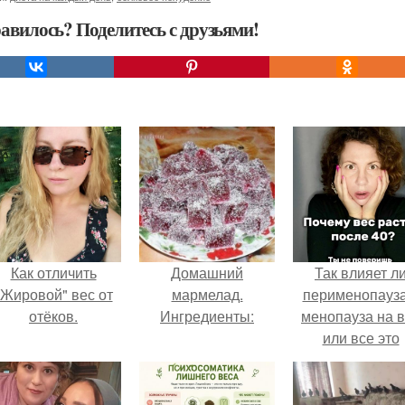
авилось? Поделитесь с друзьями!
Как отличить
Домашний
Так влияет л
"Жировой" вес от
мармелад.
перименопауза
отёков.
Ингредиенты:
менопауза на 
или все это
ерунда?