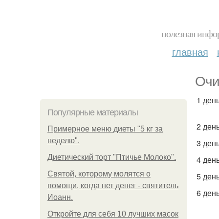
полезная инфор
главная
Очи
1 ден
Популярные материалы
2 ден
Примерное меню диеты "5 кг за
неделю".
3 день
Диетический торт "Птичье Молоко".
4 ден
Святой, которому молятся о
5 ден
помощи, когда нет денег - святитель
6 день
Иоанн.
Откройте для себя 10 лучших масок