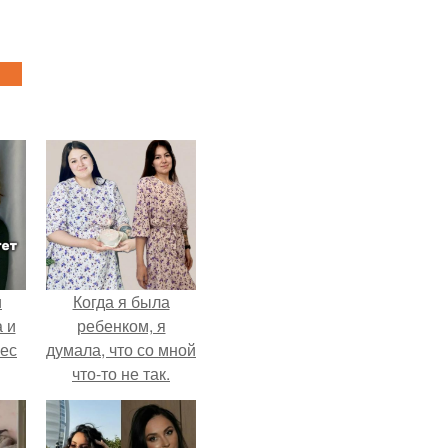
и
Когда я была
 и
ребенком, я
вес
думала, что со мной
что-то не так.