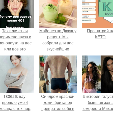
Так влияет ли
Майонез по Дюкану
Про натрий н
перименопауза и
рецепт. Мы
КЕТО.
менопауза на вес
собрали для вас
или все это
вкуснейшие
ерунда?
рецепты майонеза
по дюкану с
разными вкусами.
180626: вау,
Синдром красной
Виктория галуст
прошло уже 4
кожи: британец
бывшая жен
месяца с тех пор,
превратил себя в
юмориста Миха