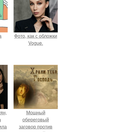
а
Фото, как с обложки
Vogue.
ян,
Мощный
а
обереговый
ила
заговор против