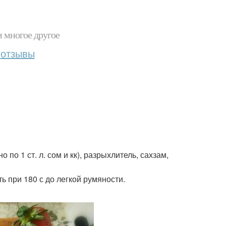
и многое другое
отзывы
но по 1 ст. л. сом и кк), разрыхлитель, сахзам,
ь при 180 с до легкой румяности.