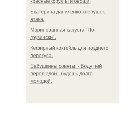
красные фрукты и овощи.
Екатерина даниленко хлебушек
атака.
Маринованная капуста "По-
грузински".
Кефирный коктейль для позднего
перекуса.
Бабушкины советы. - Воду пей
перед едой - будешь долго
молодой.