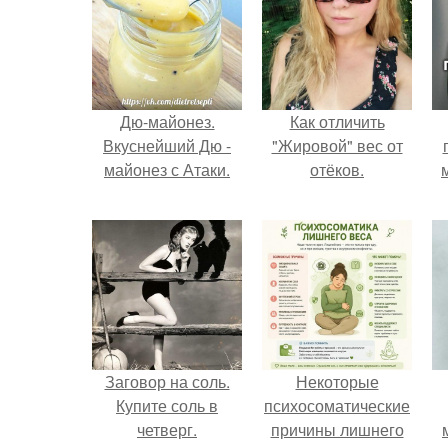
Дю-майонез.
Как отличить
Вкуснейший Дю -
"Жировой" вес от
майонез с Атаки.
отёков.
Заговор на соль.
Некоторые
Купите соль в
психосоматические
четверг.
причины лишнего