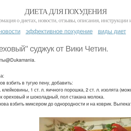
ДИЕТА ДЛЯ ПОХУДЕНИЯ
мация о диетах, новости, отзывы, описания, инструкции 
новости
эффективное похудение
виды диет
еховый" суджук от Вики Четин.
пты@Dukamania.
а:
ов взбить в тугую пену, добавить:
л. клейковины, 1 ст. л. яичного порошка, 2 ст. л. изолята (мож
к ореховый и шоколадный, пол стакана молока.
нова взбить миксером до однородности и на коврик. Выпекат