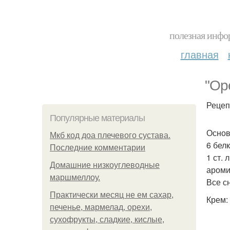
полезная инфор
главная
"Ор
Реце
Популярные материалы
Основ
Мкб код доа плечевого сустава.
6 белк
Последние комментарии
1 ст. 
Домашние низкоуглеводные
ароми
маршмеллоу.
Все с
Практически месяц не ем сахар,
Крем:
печенье, мармелад, орехи,
сухофрукты, сладкие, кислые,