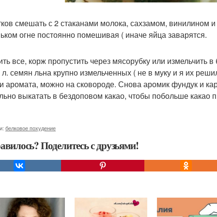
тков смешать с 2 стаканами молока, сахзамом, винилином и 1
ьком огне постоянно помешивая ( иначе яйца заварятся.
ить все, корж пропустить через мясорубку или измельчить 
т. л. семян льна крупно измельченных ( не в муку и я их ре
 и аромата, можно на сковороде. Снова аромик фундук и ка
льно выкатать в бездоповом какао, чтобы побольше какао п
и:
белковое похудение
авилось? Поделитесь с друзьями!