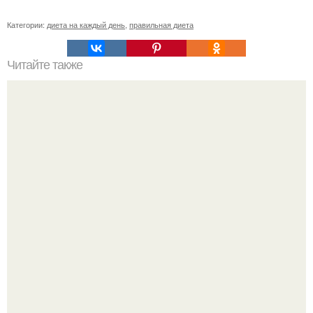
Категории:
диета на каждый день
,
правильная диета
Читайте также
Диета доктора Джоанны бадвиг против рака.