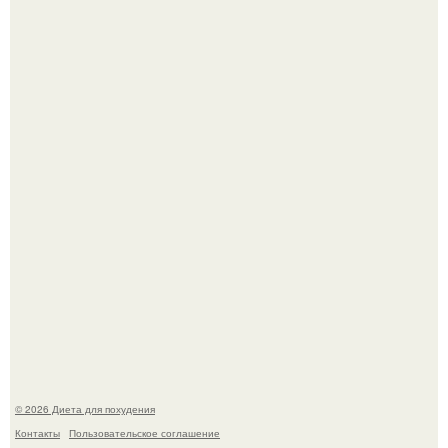
180626: вау, прошло уже 4 месяца с тех пор, как Чо боа
родила.
Это Моника - ей 26.
© 2026 Диета для похудения
Контакты
Пользовательское соглашение