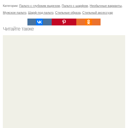
Категории:
Пальто с глубоким вырезом
,
Пальто с шарфом
,
Необычные варианты
,
Мужское пальто
,
Шарф под пальто
,
Стильные образа
,
Стильный аксессуар
Читайте также
Диета "Любимая". За 7 дней уходит до 10 кг.