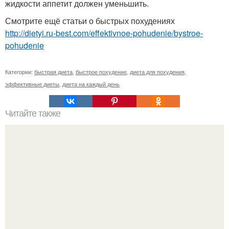
жидкости аппетит должен уменьшить.
Смотрите ещё статьи о быстрых похудениях
http://dietyi.ru-best.com/effektivnoe-pohudenie/bystroe-
pohudenie
Категории:
быстрая диета
,
быстрое похудение
,
диета для похудения
,
эффективные диеты
,
диета на каждый день
Читайте также
Как заставить орхидею фаленопсис зацвести?