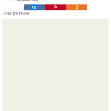
Читайте также
Как подтянуть свое тело за 2 недели. За 3 дня подтянуть
тело - реально!