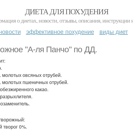
ДИЕТА ДЛЯ ПОХУДЕНИЯ
мация о диетах, новости, отзывы, описания, инструкции 
новости
эффективное похудение
виды диет
ожное "А-ля Панчо" по ДД.
ит:
.
 л. молотых овсяных отрубей.
 л. молотых пшеничных отрубей.
. обезжиренного какао.
. разрыхлителя.
озаменитель.
творожный:
й творог 0%.