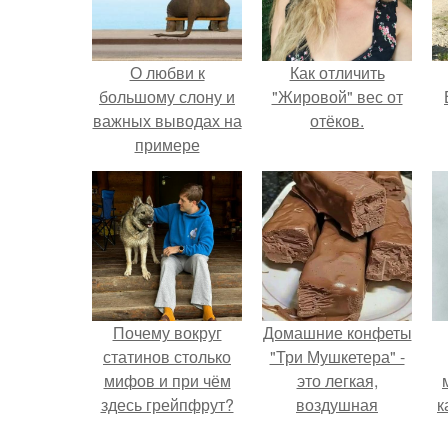
О любви к
Как отличить
большому слону и
"Жировой" вес от
важных выводах на
отёков.
примере
толстячков.
Почему вокруг
Домашние конфеты
статинов столько
"Три Мушкетера" -
мифов и при чём
это легкая,
здесь грейпфрут?
воздушная
к
шоколадная нуга,