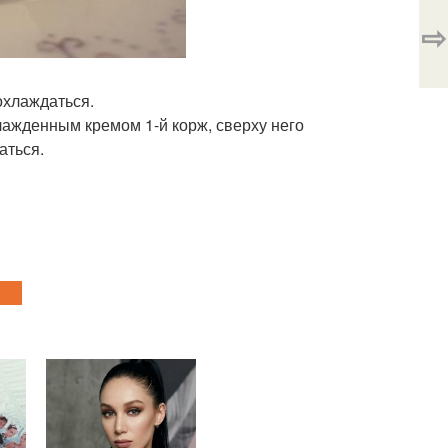
⇨
охлаждаться.
хлажденным кремом 1-й корж, сверху него
аться.