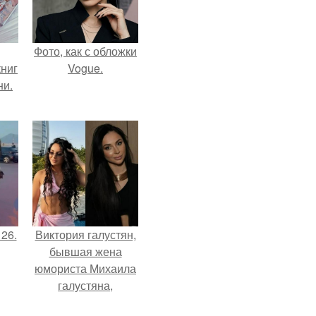
Фото, как с обложки
ниг
Vogue.
ни.
 26.
Виктория галустян,
бывшая жена
юмориста Михаила
галустяна,
рассказала о