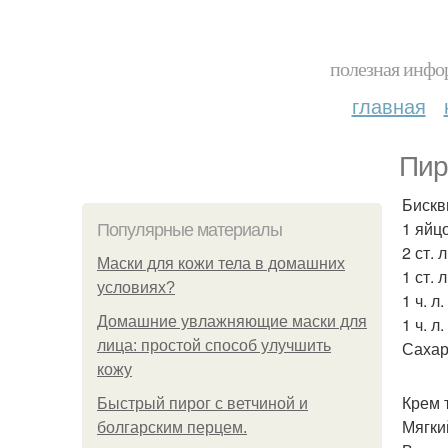
полезная инфор
главная
Пир
Бискв
1 яйцо
Популярные материалы
2 ст.
Маски для кожи тела в домашних
1 ст.
условиях?
1 ч. л
Домашние увлажняющие маски для
1 ч. л
лица: простой способ улучшить
Сахар
кожу
Крем 
Быстрый пирог с ветчиной и
Мягки
болгарским перцем.