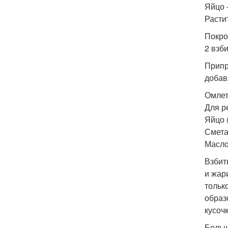
Яйцо -
Расти
Покро
2 взб
Припр
добавл
Омлет
Для р
Яйцо (
Сметан
Масло 
Взбит
и жар
тольк
образ
кусоч
Больш