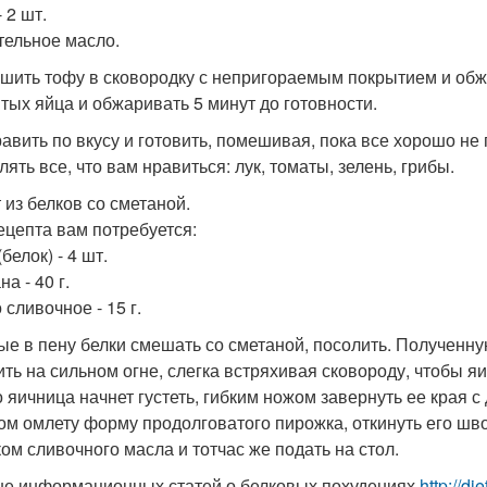
 2 шт.
тельное масло.
шить тофу в сковородку с непригораемым покрытием и обж
итых яйца и обжаривать 5 минут до готовности.
авить по вкусу и готовить, помешивая, пока все хорошо не 
ять все, что вам нравиться: лук, томаты, зелень, грибы.
 из белков со сметаной.
ецепта вам потребуется:
белок) - 4 шт.
а - 40 г.
сливочное - 15 г.
ые в пену белки смешать со сметаной, посолить. Полученну
ить на сильном огне, слегка встряхивая сковороду, чтобы 
о яичница начнет густеть, гибким ножом завернуть ее края с
ом омлету форму продолговатого пирожка, откинуть его шво
ком сливочного масла и тотчас же подать на стол.
е информационных статей о белковых похудениях
http://d