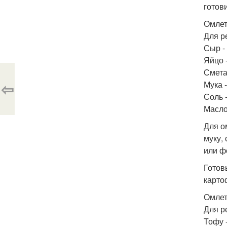
готови
Омлет
Для р
Сыр - 
Яйцо -
Сметан
⇦
Мука -
Соль -
Масло 
Для о
муку,
или ф
Готов
карто
Омлет
Для р
Тофу -