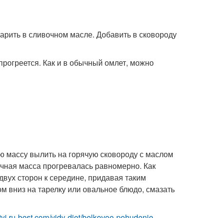
арить в сливочном масле. Добавить в сковороду
прогреется. Как и в обычный омлет, можно
ю массу вылить на горячую сковороду с маслом
яичная масса прогревалась равномерно. Как
 двух сторон к середине, придавая таким
м вниз на тарелку или овальное блюдо, смазать
ietyi.ru-best.com/vidy-diet/belkovoe-pohudenie