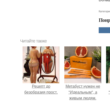
Категори
Понр
Читайте также
Рецепт до
Метабуст нужен не
безобразия прост.
"Идеальным", а
живым людям.