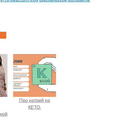
Про натрий на
КЕТО.
мной