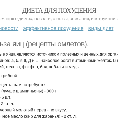
ДИЕТА ДЛЯ ПОХУДЕНИЯ
мация о диетах, новости, отзывы, описания, инструкции 
новости
эффективное похудение
виды диет
ьза яиц (рецепты омлетов).
ые яйца являются источником полезных и ценных для орган
инов: а, б. в 6, Д и Е. наиболее богат витаминами желток.
ий, железо, фосфор, йод, кобальт и медь.
 грибной.
ецепта вам потребуется:
 (лучше шампиньоны) - 300 г.
 5 шт.
 2 ст. л.
 черный молотый перец - по вкусу.
ное масло (жир для жаренья) - 2 ст. л.