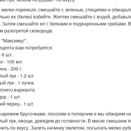
 мелко порежьте, смешайте с зеленью, специями и обжарьте
льно их (белки) взбейте. Желтки смешайте с водой, добавь
. Затем смешайте ее с белками и поджаренными грибами. 
м разогретой сковороде.
 "Максимус".
ецепта вам потребуется:
 6 шт.
о - 100 мл.
на - 200 г.
ый лук - 1-2 шт.
й лук - 1 пучок.
етнего варианта:
ор - 1 шт.
ий перец - 1 шт.
нарежем брусочками, посолим и поперчим и мы обжарим н
тый лук, овощи, доведем до готовности. В миске смешаем я
чить по вкусу. Залить начинку омлетом, посыпать мелко ру