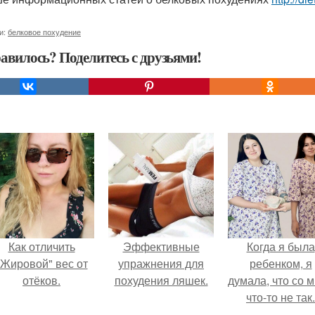
и:
белковое похудение
авилось? Поделитесь с друзьями!
Как отличить
Эффективные
Когда я была
"Жировой" вес от
упражнения для
ребенком, я
отёков.
похудения ляшек.
думала, что со 
что-то не так.