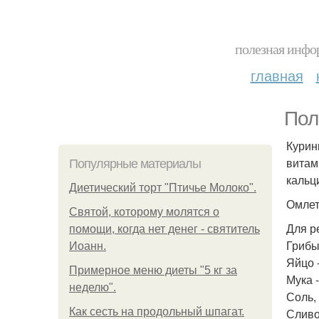
полезная инфор
главная
Пол
Курин
витам
Популярные материалы
кальц
Диетический торт "Птичье Молоко".
Омлет
Святой, которому молятся о
Для р
помощи, когда нет денег - святитель
Грибы
Иоанн.
Яйцо -
Примерное меню диеты "5 кг за
Мука -
неделю".
Соль,
Как сесть на продольный шпагат.
Сливоч