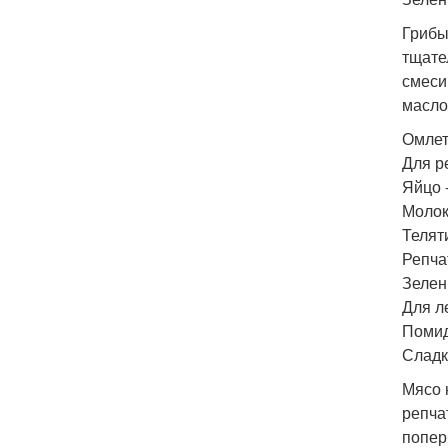
Грибы
тщате
смеси
масло
Омлет
Для р
Яйцо -
Молок
Теляти
Репчат
Зелены
Для л
Помид
Сладк
Мясо 
репча
попер