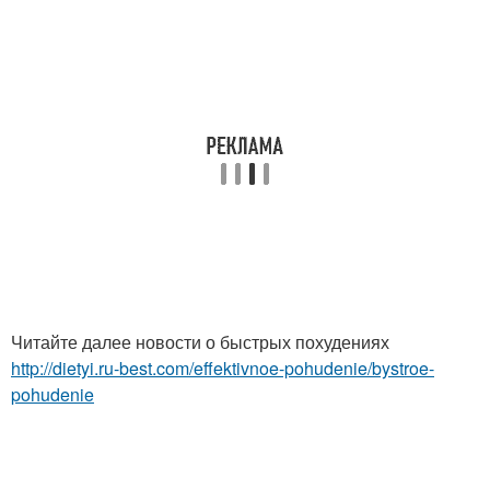
Читайте далее новости о быстрых похудениях
http://dietyi.ru-best.com/effektivnoe-pohudenie/bystroe-
pohudenie