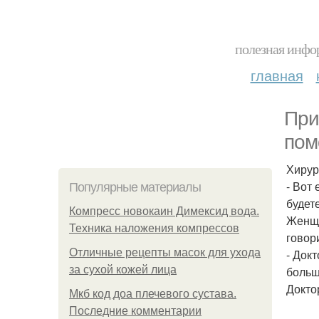
полезная инфор
главная
При
пом
Хирур
- Вот
Популярные материалы
будет
Компресс новокаин Димексид вода.
Женщи
Техника наложения компрессов
говор
Отличные рецепты масок для ухода
- Док
за сухой кожей лица
больш
Докто
Мкб код доа плечевого сустава.
Последние комментарии