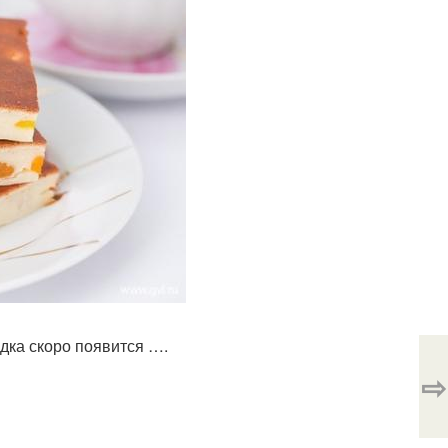
одка скоро появится ….
⇨