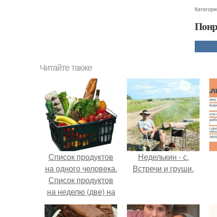
Категори
Понр
Читайте также
Список продуктов
Неделькин - с.
на одного человека.
Встречи и груши.
Список продуктов
на неделю (две) на
1 человека.