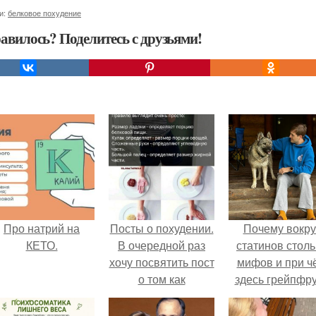
и:
белковое похудение
авилось? Поделитесь с друзьями!
Про натрий на
Посты о похудении.
Почему вокру
КЕТО.
В очередной раз
статинов столь
хочу посвятить пост
мифов и при ч
о том как
здесь грейпфр
правильно худеть.