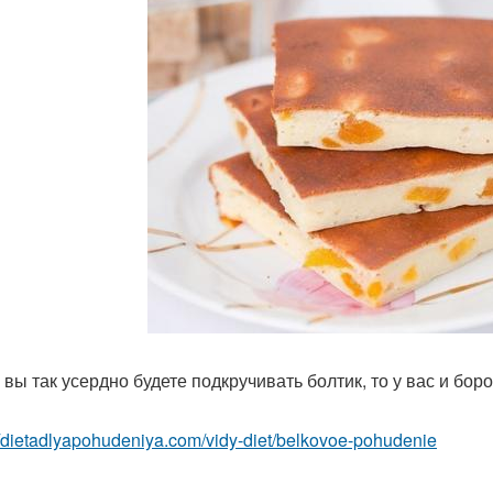
и вы так усердно будете подкручивать болтик, то у вас и бор
//dietadlyapohudeniya.com/vidy-diet/belkovoe-pohudenie