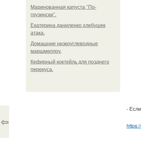
Маринованная капуста "По-
грузински".
Екатерина даниленко хлебушек
атака.
Домашние низкоуглеводные
маршмеллоу.
Кефирный коктейль для позднего
перекуса.
- Есл
⇦
https: