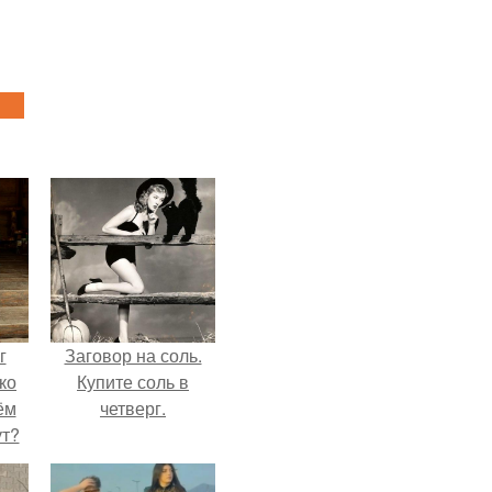
г
Заговор на соль.
ко
Купите соль в
ём
четверг.
ут?