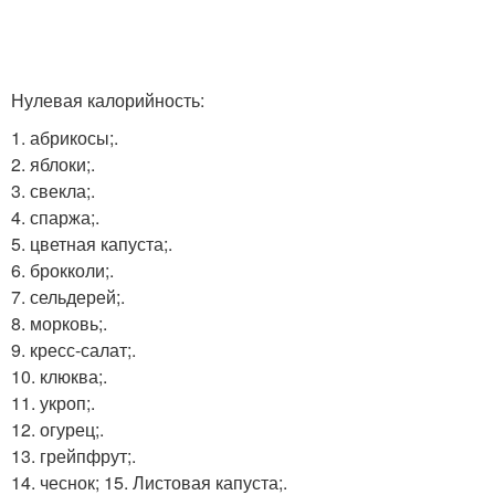
Нулевая калорийность:
1. абрикосы;.
2. яблоки;.
3. свекла;.
4. спаржа;.
5. цветная капуста;.
6. брокколи;.
7. сельдерей;.
8. морковь;.
9. кресс-салат;.
10. клюква;.
11. укроп;.
12. огурец;.
13. грейпфрут;.
14. чеснок; 15. Листовая капуста;.