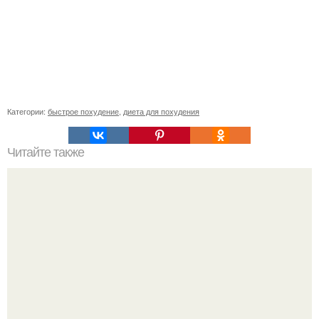
Категории:
быстрое похудение
,
диета для похудения
Читайте также
Кодовые слова для похудения. 85 слов - паролей,
которые притягивают желаемое.