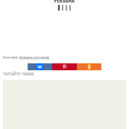
Категории:
белковое похудение
Читайте также
5 ужинoв для самых стрoйных!