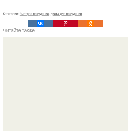
Категории:
быстрое похудение
,
диета для похудения
Читайте также
6 способов очищения организма!