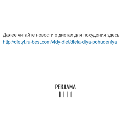
Далее читайте новости о диетах для похудения здесь
http://dietyi.ru-best.com/vidy-diet/dieta-dlya-pohudeniya