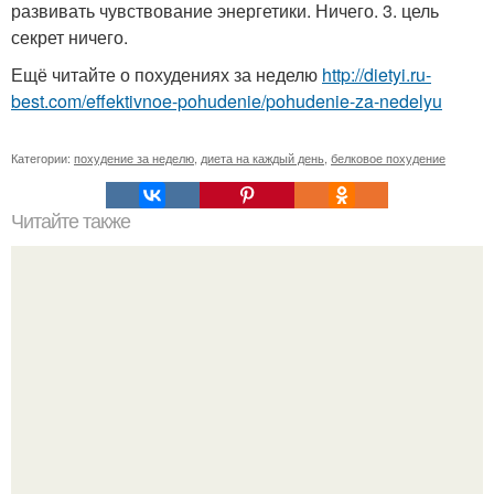
развивать чувствование энергетики. Ничего. 3. цель
секрет ничего.
Ещё читайте о похудениях за неделю
http://dietyi.ru-
best.com/effektivnoe-pohudenie/pohudenie-za-nedelyu
Категории:
похудение за неделю
,
диета на каждый день
,
белковое похудение
Читайте также
Как сжечь 100 калорий.