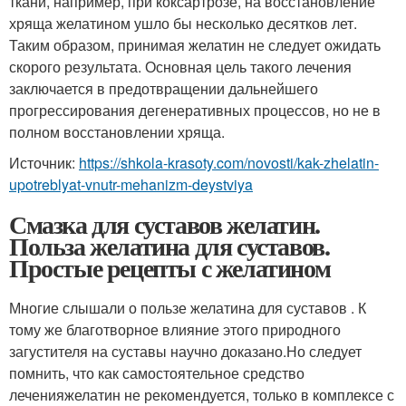
ткани, например, при коксартрозе, на восстановление
хряща желатином ушло бы несколько десятков лет.
Таким образом, принимая желатин не следует ожидать
скорого результата. Основная цель такого лечения
заключается в предотвращении дальнейшего
прогрессирования дегенеративных процессов, но не в
полном восстановлении хряща.
Источник:
https://shkola-krasoty.com/novosti/kak-zhelatin-
upotreblyat-vnutr-mehanizm-deystviya
Смазка для суставов желатин.
Польза желатина для суставов.
Простые рецепты с желатином
Многие слышали о пользе желатина для суставов . К
тому же благотворное влияние этого природного
загустителя на суставы научно доказано.Но следует
помнить, что как самостоятельное средство
леченияжелатин не рекомендуется, только в комплексе с