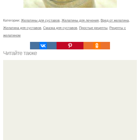
Категории:
Желатины для суставов
,
Желатины для лечения
,
Вред от желатина
,
Желатина для суставов
,
Смазка для суставов
,
Простые рецепты
,
Рецепты с
желатином
Читайте также
* Заговор на похудение перед сном *.