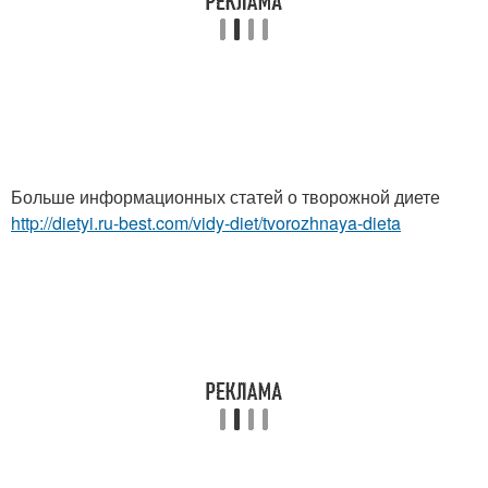
Больше информационных статей о творожной диете
http://dietyi.ru-best.com/vidy-diet/tvorozhnaya-dieta