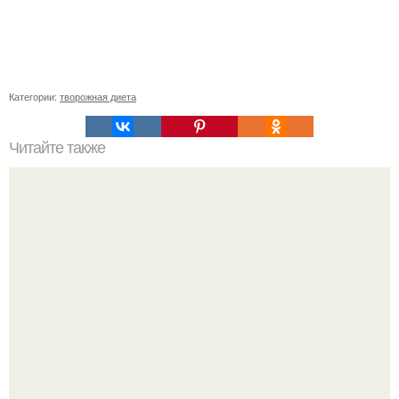
Категории:
творожная диета
Читайте также
Похудеть! Cушка тела - это способ сделать тело
рельефным и подтянутым, включающий в себя голодную
диету и упражнения.