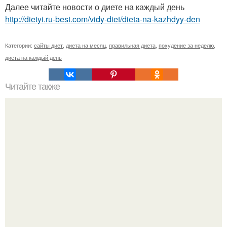
Далее читайте новости о диете на каждый день
http://dietyi.ru-best.com/vidy-diet/dieta-na-kazhdyy-den
Категории:
сайты диет
,
диета на месяц
,
правильная диета
,
похудение за неделю
,
диета на каждый день
Читайте также
Хорошая мама моя родила меня, сыном, но только
родила меня ни в чем.