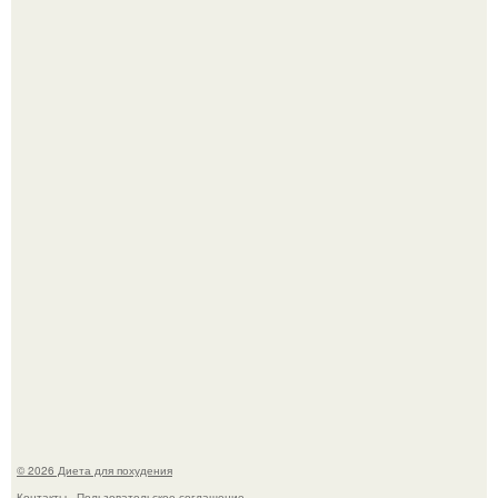
180626: вау, прошло уже 4 месяца с тех пор, как Чо боа
родила.
Синдром красной кожи: британец превратил себя в
инвалида из-за бесконтрольного использования мази.
© 2026 Диета для похудения
Контакты
Пользовательское соглашение