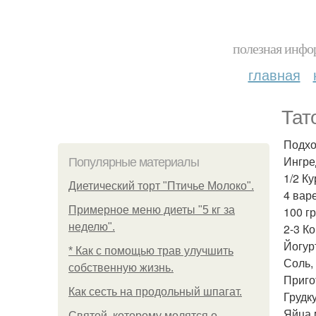
полезная инфор
главная
Тат
Подхо
Ингре
Популярные материалы
1/2 Ку
Диетический торт "Птичье Молоко".
4 вар
Примерное меню диеты "5 кг за
100 г
неделю".
2-3 К
Йогур
* Как с помощью трав улучшить
Соль,
собственную жизнь.
Приго
Как сесть на продольный шпагат.
Грудк
Яйца 
Святой, которому молятся о