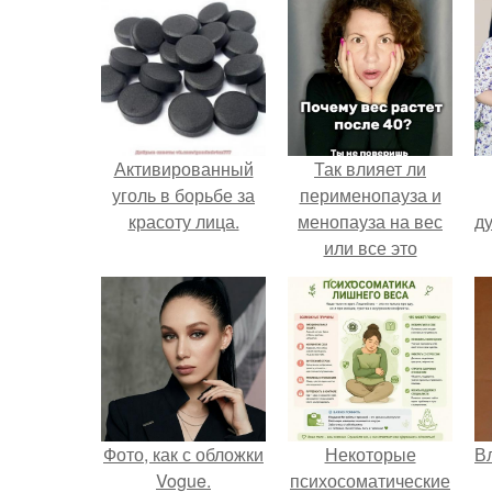
Активированный
Так влияет ли
уголь в борьбе за
перименопауза и
красоту лица.
менопауза на вес
ду
или все это
ерунда?
Фото, как с обложки
Некоторые
В
Vogue.
психосоматические