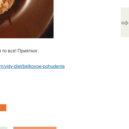
⇨
то все! Приятног.
.com/vidy-diet/belkovoe-pohudenie