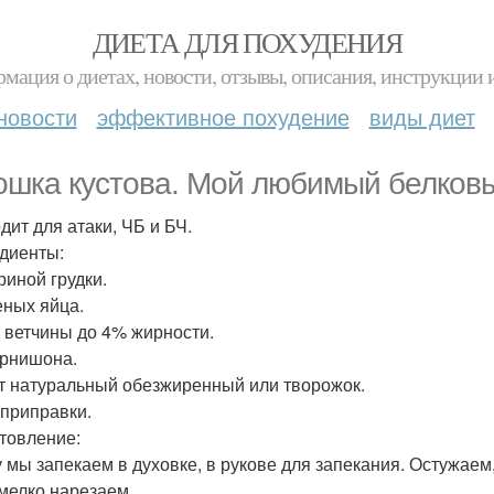
ДИЕТА ДЛЯ ПОХУДЕНИЯ
мация о диетах, новости, отзывы, описания, инструкции 
новости
эффективное похудение
виды диет
ошка кустова. Мой любимый белковы
дит для атаки, ЧБ и БЧ.
диенты:
риной грудки.
еных яйца.
р ветчины до 4% жирности.
орнишона.
т натуральный обезжиренный или творожок.
 приправки.
товление:
у мы запекаем в духовке, в рукове для запекания. Остужаем
мелко нарезаем.