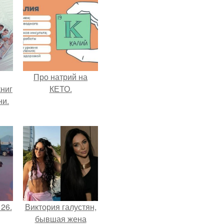
Про натрий на
ниг
КЕТО.
ни.
 26.
Виктория галустян,
бывшая жена