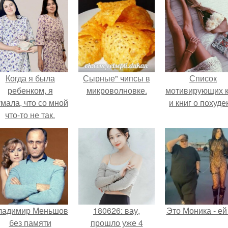
Когда я была
Сырные" чипсы в
Список
ребенком, я
микроволновке.
мотивирующих к
мала, что со мной
и книг о похуде
что-то не так.
ладимир Меньшов
180626: вау,
Это Моника - ей
без памяти
прошло уже 4