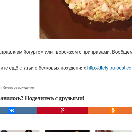
аправляем йогуртом или творожком с приправами. Вообщем 
ите ещё статьи о белковых похудениях
http://dietyi.ru-best
и:
белковое похудение
авилось? Поделитесь с друзьями!