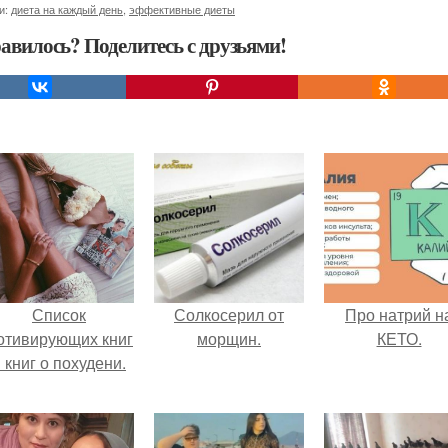
и:
диета на каждый день
,
эффективные диеты
авилось? Поделитесь с друзьями!
Список
Солкосерил от
Про натрий н
отивирующих книг
морщин.
КЕТО.
 книг о похудени.