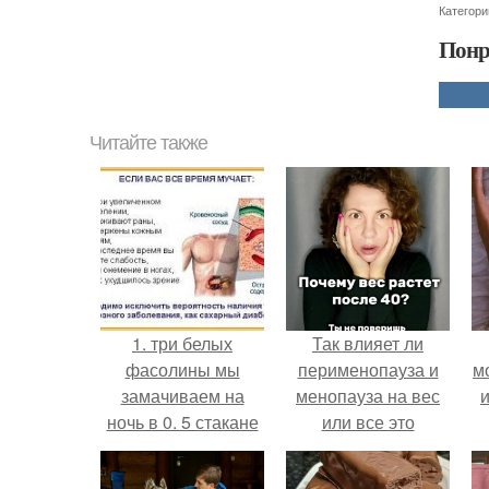
Категори
Понр
Читайте также
1. три белых
Так влияет ли
фасолины мы
перименопауза и
м
замачиваем на
менопауза на вес
и
ночь в 0. 5 стакане
или все это
холодной
ерунда?
кипяченой воды.