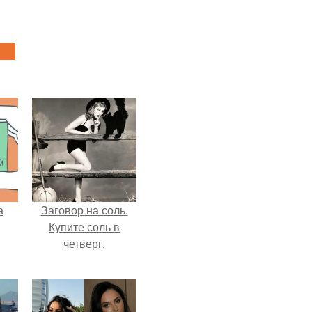
а
Заговор на соль.
Купите соль в
четверг.