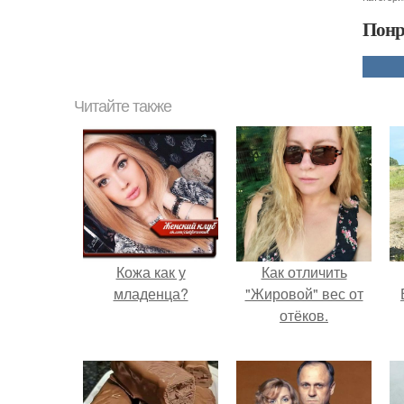
Понр
Читайте также
Кожа как у
Как отличить
младенца?
"Жировой" вес от
отёков.