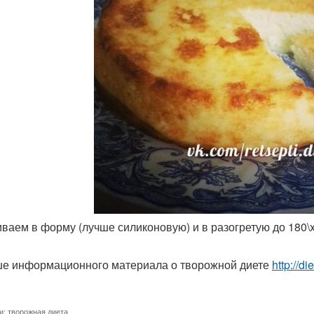
иваем в форму (лучше силиконовую) и в разогретую до 180\
е информационного материала о творожной диете
http://d
и:
творожная диета