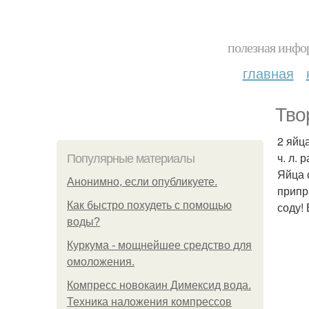
полезная инфор
главная
Тво
2 яйца
ч. л. 
Популярные материалы
Яйца 
Анонимно, если опубликуете.
припр
Как быстро похудеть с помощью
соду!
воды?
Куркума - мощнейшее средство для
омоложения.
Компресс новокаин Димексид вода.
Техника наложения компрессов