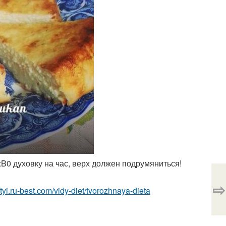
xB0 духовку на час, верх должен подрумяниться!
⇨
ietyi.ru-best.com/vidy-diet/tvorozhnaya-dieta