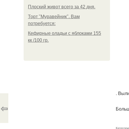
Плоский живот всего за 42 дня.
Торт "Муравейник". Вам
потребуется:
Кефирные оладьи с яблоками 155
кк /100 гр.
. Выл
⇦
Больш
Категори