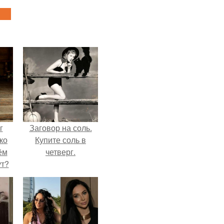
г
Заговор на соль.
ко
Купите соль в
ём
четверг.
ут?