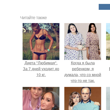
Читайте также
Диета "Любимая".
Когда я была
За 7 дней уходит до
ребенком, я
10 кг.
думала, что со мной
что-то не так.