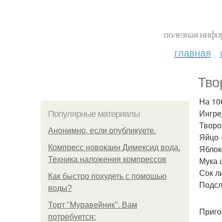
полезная инфор
главная
Тво
На 100
Ингре
Популярные материалы
Творо
Анонимно, если опубликуете.
Яйцо -
Компресс новокаин Димексид вода.
Яблоко
Техника наложения компрессов
Мука ц
Сок ли
Как быстро похудеть с помощью
Подсла
воды?
Торт "Муравейник". Вам
Приго
потребуется: