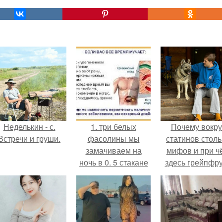
Неделькин - с.
1. три белых
Почему вокру
Встречи и груши.
фасолины мы
статинов столь
замачиваем на
мифов и при ч
ночь в 0. 5 стакане
здесь грейпфр
холодной
кипяченой воды.