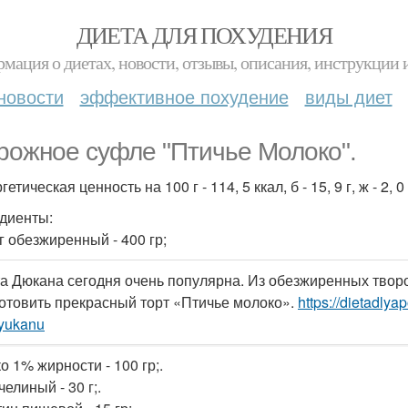
ДИЕТА ДЛЯ ПОХУДЕНИЯ
мация о диетах, новости, отзывы, описания, инструкции 
новости
эффективное похудение
виды диет
рожное суфле "Птичье Молоко".
гетическая ценность на 100 г - 114, 5 ккал, б - 15, 9 г, ж - 2, 0 г,
диенты:
г обезжиренный - 400 гр;
а Дюкана сегодня очень популярна. Из обезжиренных творо
отовить прекрасный торт «Птичье молоко».
https://dietadlya
yukanu
о 1% жирности - 100 гр;.
елиный - 30 г;.