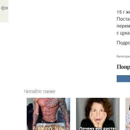
⇦
15 г 
Постав
перем
с цук
Подроб
Категори
Понр
Читайте также