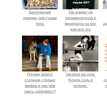
Диетические
Так влияет ли
приемы для сушки
перименопауза и
тела.
менопауза на вес
ду
или все это
ерунда?
Почему вокруг
Заговор на соль.
статинов столько
Купите соль в
п
мифов и при чём
четверг.
здесь грейпфрут?