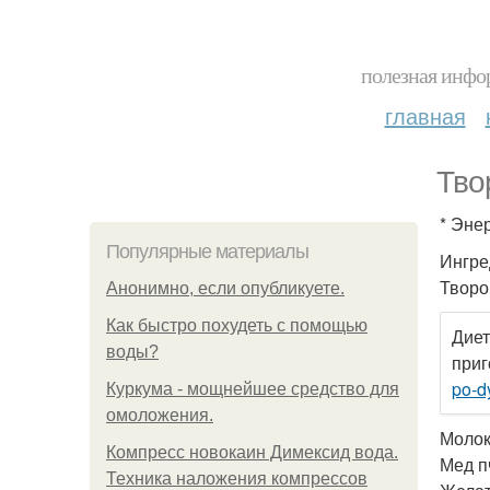
полезная инфор
главная
Тво
* Энер
Популярные материалы
Ингре
Творо
Анонимно, если опубликуете.
Как быстро похудеть с помощью
Диет
воды?
приг
po-d
Куркума - мощнейшее средство для
омоложения.
Молок
Компресс новокаин Димексид вода.
Мед пч
Техника наложения компрессов