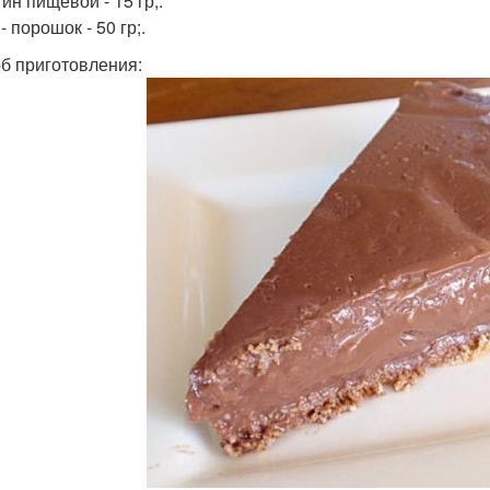
ин пищевой - 15 гр;.
- порошок - 50 гр;.
б приготовления: