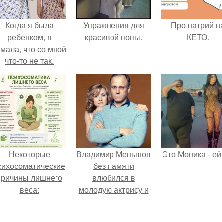
Когда я была
Упражнения для
Про натрий н
ребенком, я
красивой попы.
КЕТО.
мала, что со мной
что-то не так.
Некоторые
Владимир Меньшов
Это Моника - ей
сихосоматические
без памяти
причины лишнего
влюбился в
веса:
молодую актрису и
даже решил уйти от
алентовой ради