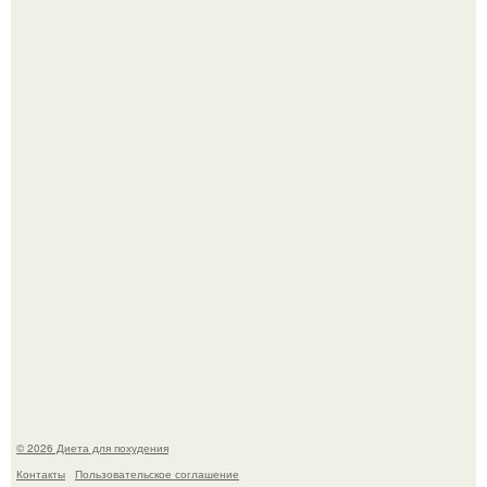
После трёхлетнего отсутствия в своей воркутинской
квартире, мужчина вернулся и обнаружил, что его
жилище стало пристанищем для стаи голубей.
Виктория галустян, бывшая жена юмориста Михаила
галустяна, рассказала о неожиданных последствиях
развода.
© 2026 Диета для похудения
Контакты
Пользовательское соглашение