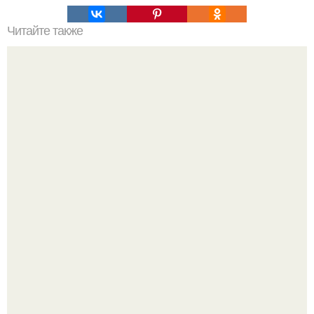
Читайте также
Эффективный крем от "Гусиных Лапок".
Как отличить "Жировой" вес от отёков.