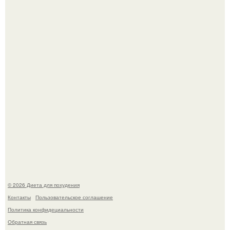
родила.
Виктория галустян, бывшая жена юмориста Михаила
галустяна, рассказала о неожиданных последствиях
развода.
© 2026 Диета для похудения
Контакты
Пользовательское соглашение
Политика конфидециальности
Обратная связь