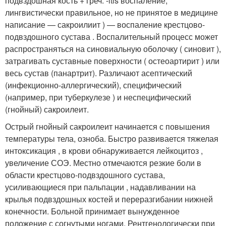
подвздошная кость + греч. -itis воспаление;
лингвистически правильное, но не принятое в медицине
написание — сакроилиит
) — воспаление крестцово-
подвздошного сустава . Воспалительный процесс может
распространяться на синовиальную оболочку ( синовит ),
затрагивать суставные поверхности ( остеоартирит ) или
весь сустав (панартрит). Различают асептический
(инфекционно-аллергический), специфический
(например, при туберкулезе ) и неспецифический
(гнойный) сакроилеит
.
Острый гнойный сакроилеит начинается с повышения
температуры тела, озноба. Быстро развивается тяжелая
интоксикация , в крови обнаруживается лейкоцитоз ,
увеличение СОЭ. Местно отмечаются резкие боли в
области крестцово-подвздошного сустава,
усиливающиеся при пальпации , надавливании на
крылья подвздошных костей и переразгибании нижней
конечности. Больной принимает вынужденное
положение с согнутыми ногами. Рентгенологически при