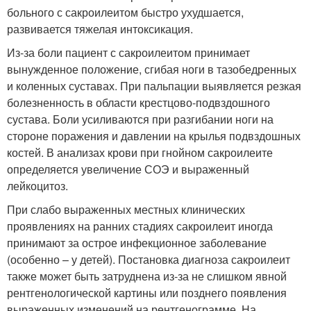
больного с сакроилеитом быстро ухудшается,
развивается тяжелая интоксикация.
Из-за боли пациент с сакроилеитом принимает
вынужденное положение, сгибая ноги в тазобедренных
и коленных суставах. При пальпации выявляется резкая
болезненность в области крестцово-подвздошного
сустава. Боли усиливаются при разгибании ноги на
стороне поражения и давлении на крылья подвздошных
костей. В анализах крови при гнойном сакроилеите
определяется увеличение СОЭ и выраженный
лейкоцитоз.
При слабо выраженных местных клинических
проявлениях на ранних стадиях сакроилеит иногда
принимают за острое инфекционное заболевание
(особенно – у детей). Постановка диагноза сакроилеит
также может быть затруднена из-за не слишком явной
рентгенологической картины или позднего появления
выраженных изменений на рентгенограмме. На