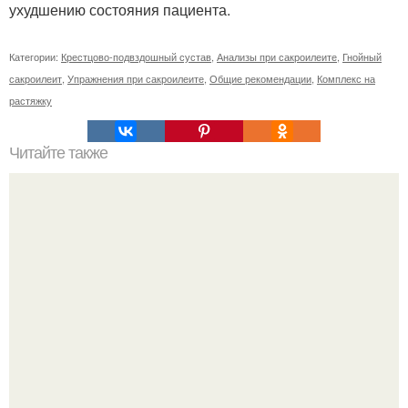
ухудшению состояния пациента.
Категории:
Крестцово-подвздошный сустав
,
Анализы при сакроилеите
,
Гнойный
сакроилеит
,
Упражнения при сакроилеите
,
Общие рекомендации
,
Комплекс на
растяжку
Читайте также
* Заговор на похудение перед сном *.