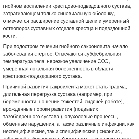
гнойном воспалении крестцово-подвздошного сустава,
затрагивающем только синовиальную оболочку,
отмечается расширение суставной щели и умеренный
остеопороз суставных отделов крестца и подвздошной
кости.
При подостром течении гнойного сакроилеита начало
заболевания стертое. Отмечаются субфебрильная
температура тела, нерезкое увеличение СОЭ,
умеренная локальная болезненность в области
крестцово-подвздошного сустава
.
Причиной развития сакроилеита может стать травма,
длительная перегрузка сустава (например, при
беременности, ношении тяжестей, сидячей работе),
врожденные пороки развития (подвывих
тазобедренного сустава ), опухолевые процессы,
обменные нарушения, а также различные инфекции, как
неспецифические, так и специфические ( сифилис ,
туберкулёз , бруцеллёз ). Кроме того, сакроилеит может