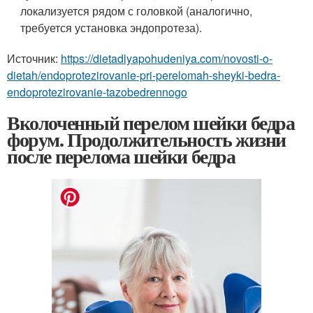
локализуется рядом с головкой (аналогично,
требуется установка эндопротеза).
Источник:
https://dietadlyapohudeniya.com/novosti-o-
dietah/endoprotezirovanie-pri-perelomah-sheyki-bedra-
endoprotezirovanie-tazobedrennogo
Вколоченный перелом шейки бедра
форум. Продолжительность жизни
после перелома шейки бедра