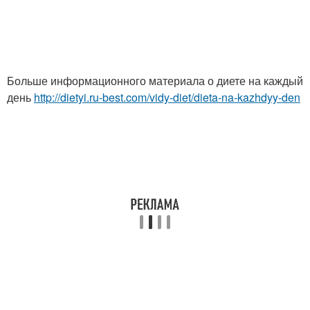
Больше информационного материала о диете на каждый
день
http://dietyi.ru-best.com/vidy-diet/dieta-na-kazhdyy-den