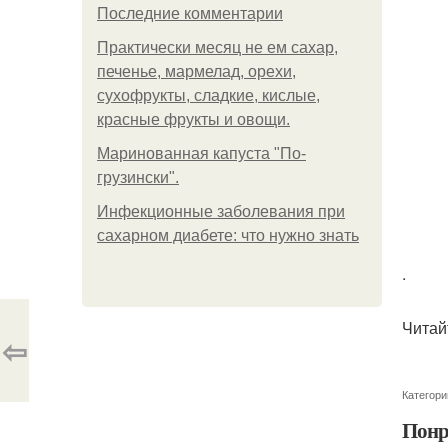
Последние комментарии
Практически месяц не ем сахар,
печенье, мармелад, орехи,
сухофрукты, сладкие, кислые,
красные фрукты и овощи.
Маринованная капуста "По-
грузински".
Инфекционные заболевания при
сахарном диабете: что нужно знать
.
Читай
⇦
Категори
Понр