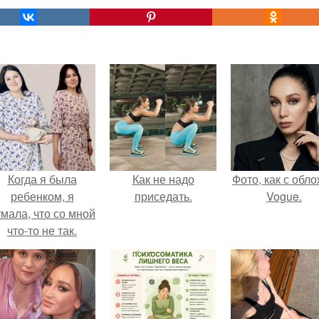
Когда я была
Как не надо
Фото, как с обл
ребенком, я
приседать.
Vogue.
мала, что со мной
что-то не так.