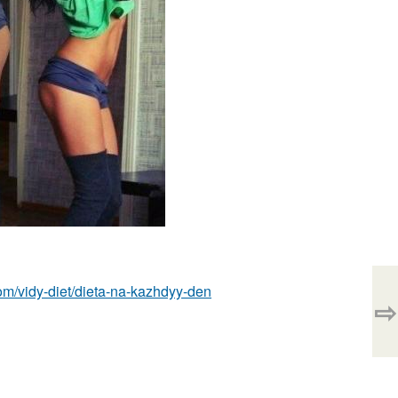
.com/vidy-diet/dieta-na-kazhdyy-den
⇨