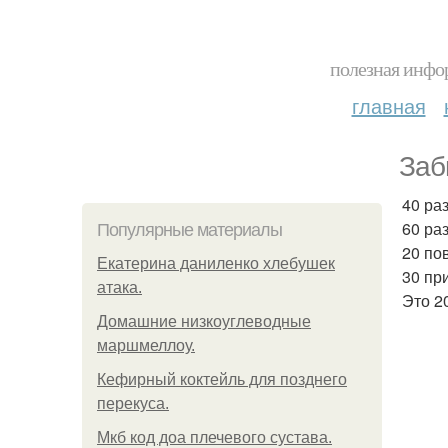
полезная инфор
главная
Заб
40 раз
60 ра
Популярные материалы
20 по
Екатерина даниленко хлебушек
30 пр
атака.
Это 2
Домашние низкоуглеводные
маршмеллоу.
Кефирный коктейль для позднего
перекуса.
Мкб код доа плечевого сустава.