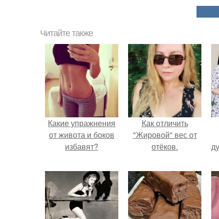
Читайте также
Какие упражнения
Как отличить
от живота и боков
"Жировой" вес от
избавят?
отёков.
ду