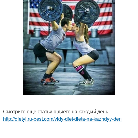
Смотрите ещё статьи о диете на каждый день
http://dietyi.ru-best.com/vidy-diet/dieta-na-kazhdyy-den