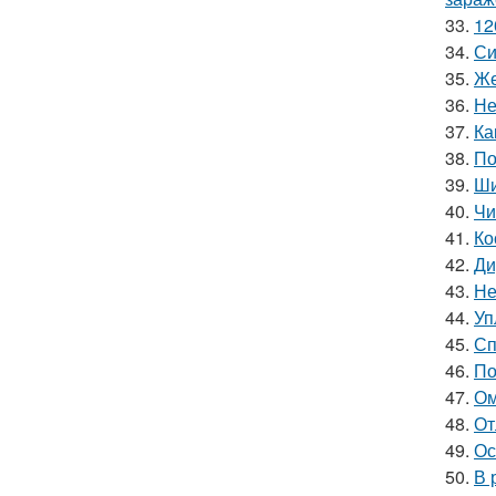
33.
12
34.
Си
35.
Же
36.
Не
37.
Ка
38.
По
39.
Ши
40.
Чи
41.
Ко
42.
Ди
43.
Не
44.
Уп
45.
Сп
46.
По
47.
Ом
48.
От
49.
Ос
50.
В 