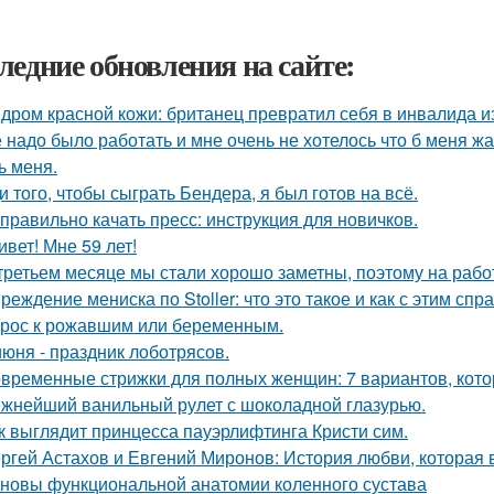
ледние обновления на сайте:
дром красной кожи: британец превратил себя в инвалида и
 надо было работать и мне очень не хотелось что б меня ж
ь меня.
и того, чтобы сыграть Бендера, я был готов на всё.
 правильно качать пресс: инструкция для новичков.
ивет! Мне 59 лет!
третьем месяце мы стали хорошо заметны, поэтому на рабо
реждение мениска по Stoller: что это такое и как с этим спр
рос к рожавшим или беременным.
июня - праздник лоботрясов.
временные стрижки для полных женщин: 7 вариантов, кото
жнейший ванильный рулет с шоколадной глазурью.
к выглядит принцесса пауэрлифтинга Кристи сим.
ргей Астахов и Евгений Миронов: История любви, которая 
новы функциональной анатомии коленного сустава