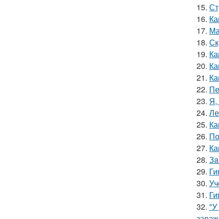
15.
Ст
16.
Ка
17.
Ма
18.
Ск
19.
Ка
20.
Ка
21.
Ка
22.
Пе
23.
Я,
24.
Ле
25.
Ка
26.
По
27.
Ка
28.
Зa
29.
Ги
30.
Уч
31.
Ги
32.
"У
зараж