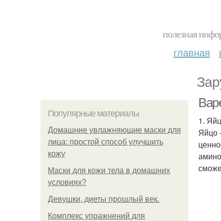
полезная инфор
главная
Зар
Вар
Популярные материалы
1. Яй
Домашние увлажняющие маски для
Яйцо 
лица: простой способ улучшить
ценно
кожу
амино
сможе
Маски для кожи тела в домашних
условиях?
Девушки, диеты прошлый век.
Комплекс упражнений для