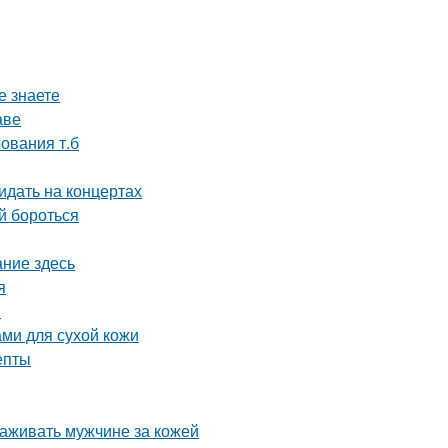
е знаете
аве
ования т.б
идать на концертах
ей бороться
ание здесь
я
я
ми для сухой кожи
епты
ухаживать мужчине за кожей