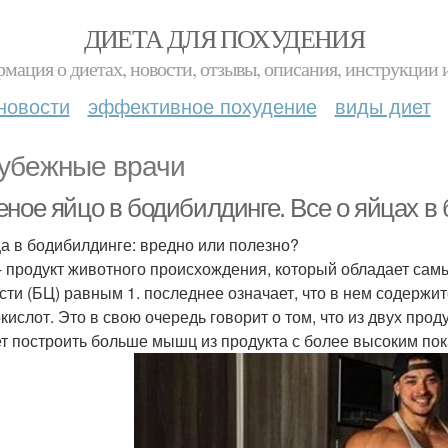
ДИЕТА ДЛЯ ПОХУДЕНИЯ
мация о диетах, новости, отзывы, описания, инструкции 
новости
эффективное похудение
виды диет
убежные врачи
еное яйцо в бодибилдинге. Все о яйцах в
ца в бодибилдинге: вредно или полезно?
- продукт животного происхождения, который обладает са
сти (БЦ) равным 1. последнее означает, что в нем содерж
кислот. Это в свою очередь говорит о том, что из двух про
т построить больше мышц из продукта с более высоким пок