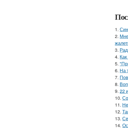
Пос
1.
Син
2.
Мне
жалет
3.
Рад
4.
Как
5.
"Пр
6.
На 
7.
Пов
8.
Воп
9.
22 
10.
Со
11.
Не
12.
Та
13.
Се
14.
Ос