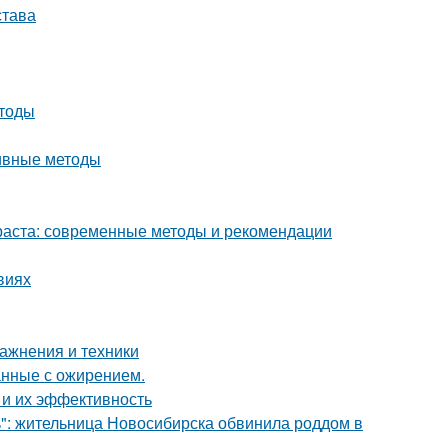
става
етоды
тивные методы
раста: современные методы и рекомендации
виях
ажнения и техники
анные с ожирением.
 и их эффективность
ь": жительница Новосибирска обвинила роддом в