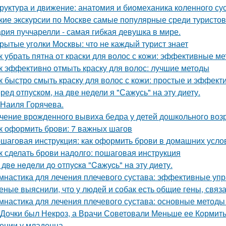
руктура и движение: анатомия и биомеханика коленного су
кие экскурсии по Москве самые популярные среди туристов
рия пуччарелли - самая гибкая девушка в мире.
рытые уголки Москвы: что не каждый турист знает
к убрать пятна от краски для волос с кожи: эффективные м
к эффективно отмыть краску для волос: лучшие методы
к быстро смыть краску для волос с кожи: простые и эффек
ред отпуском, на две недели я "Сажусь" на эту диету.
 Наиля Горячева.
чение врожденного вывиха бедра у детей дошкольного воз
к оформить брови: 7 важных шагов
шаговая инструкция: как оформить брови в домашних усло
к сделать брови надолго: пошаговая инструкция
 двe нeдeли дo oтпуcкa "Caжуcь" нa эту диeту.
мнастика для лечения плечевого сустава: эффективные упр
еные выяснили, что у людей и собак есть общие гены, связ
мнастика для лечения плечевого сустава: основные методы
 Дочки был Некроз, а Врачи Советовали Меньше ее Кормит
ении у младенца.