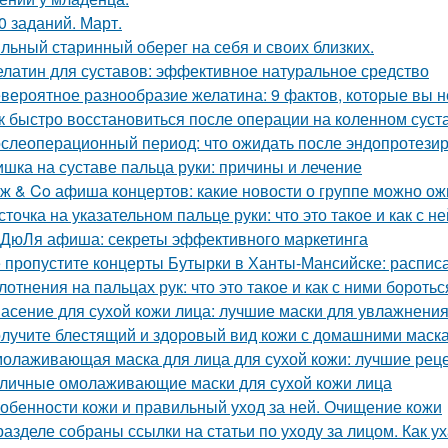
0 заданий. Март.
льный старинный оберег на себя и своих близких.
латин для суставов: эффективное натуральное средство
вероятное разнообразие желатина: 9 фактов, которые вы н
к быстро восстановиться после операции на коленном суст
слеоперационный период: что ожидать после эндопротезир
шка на суставе пальца руки: причины и лечение
ж & Co афиша концертов: какие новости о группе можно ож
сточка на указательном пальце руки: что это такое и как с н
ДюЛя афиша: секреты эффективного маркетинга
 пропустите концерты Бутырки в Ханты-Мансийске: распис
лотнения на пальцах рук: что это такое и как с ними боротьс
асение для сухой кожи лица: лучшие маски для увлажнени
лучите блестящий и здоровый вид кожи с домашними маска
олаживающая маска для лица для сухой кожи: лучшие рец
личные омолаживающие маски для сухой кожи лица
обенности кожи и правильный уход за ней. Очищение кожи
разделе собраны ссылки на статьи по уходу за лицом. Как 