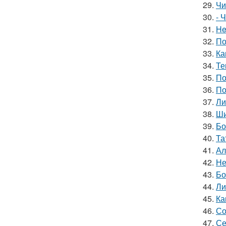
29.
Чи
30.
- 
31.
He
32.
По
33.
Ка
34.
Те
35.
По
36.
По
37.
Ли
38.
Ши
39.
Бо
40.
Та
41.
Ал
42.
Не
43.
Бо
44.
Ли
45.
Ка
46.
Со
47.
Се