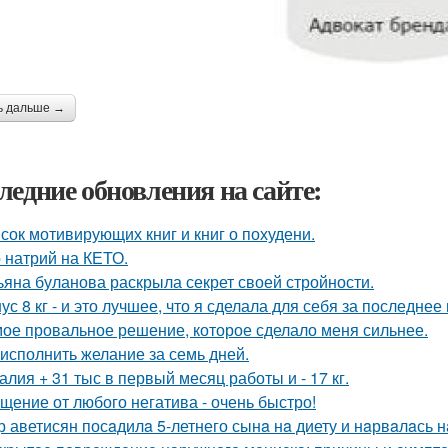
ь дальше →
ледние обновления на сайте:
сок мотивирующих книг и книг о похудени.
 натрий на КЕТО.
ьяна буланова раскрыла секрет своей стройности.
ус 8 кг - и это лучшее, что я сделала для себя за последнее
ое провальное решение, которое сделало меня сильнее.
 исполнить желание за семь дней.
алия + 31 тыс в первый месяц работы и - 17 кг.
щение от любого негатива - очень быстро!
р аветисян посaдилa 5-летнего сынa нa диету и нaрвaлaсь н