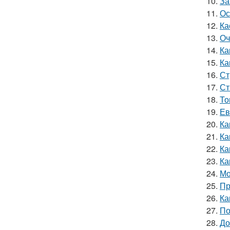
10.
За
11.
Ос
12.
Ка
13.
Оч
14.
Ка
15.
Ка
16.
Ст
17.
Ст
18.
То
19.
Ев
20.
Ка
21.
Ка
22.
Ка
23.
Ка
24.
Мо
25.
Пр
26.
Ка
27.
По
28.
До