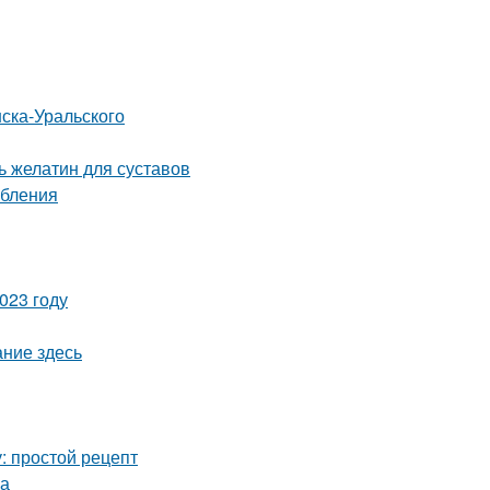
ска-Уральского
 желатин для суставов
ебления
023 году
ание здесь
: простой рецепт
ца