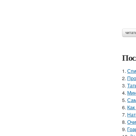
читат
Пос
1.
Спи
2.
Про
3.
Тат
4.
Мин
5.
Сам
6.
Как
7.
Нат
8.
Очи
9.
Гоa