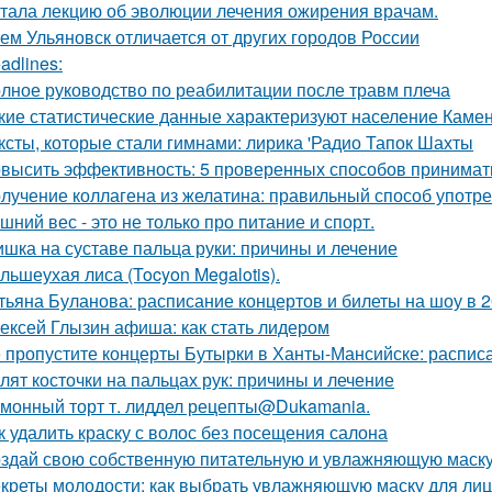
тала лекцию об эволюции лечения ожирения врачам.
Чем Ульяновск отличается от других городов России
adlines:
лное руководство по реабилитации после травм плеча
кие статистические данные характеризуют население Камен
ксты, которые стали гимнами: лирика 'Радио Тапок Шахты
высить эффективность: 5 проверенных способов принимать
лучение коллагена из желатина: правильный способ употр
шний вес - это не только про питание и спорт.
шка на суставе пальца руки: причины и лечение
льшеухая лиса (Tocyon Megalotis).
тьяна Буланова: расписание концертов и билеты на шоу в 2
ексей Глызин афиша: как стать лидером
 пропустите концерты Бутырки в Ханты-Мансийске: распис
лят косточки на пальцах рук: причины и лечение
монный торт т. лиддел рецепты@Dukamania.
к удалить краску с волос без посещения салона
здай свою собственную питательную и увлажняющую маску
креты молодости: как выбрать увлажняющую маску для ли