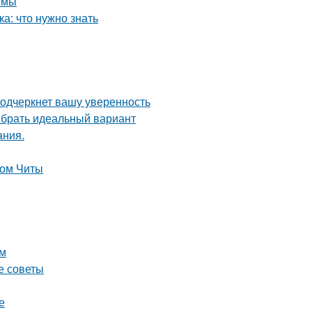
омы
а: что нужно знать
подчеркнет вашу уверенность
ыбрать идеальный вариант
ания.
лом Читы
ом
е советы
е