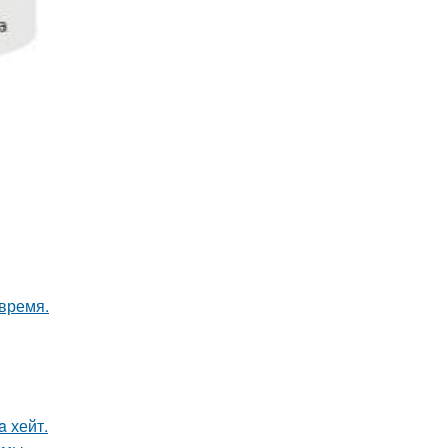
 время.
a хейт.