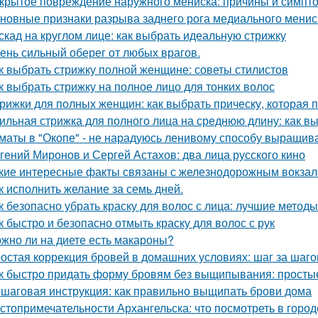
крытое повреждение наружного мениска: причины и симпт
новные признаки разрыва заднего рога медиального мениск
скад на круглом лице: как выбрать идеальную стрижку
ень сильный оберег от любых врагов.
к выбрать стрижку полной женщине: советы стилистов
к выбрать стрижку на полное лицо для тонких волос
рижки для полных женщин: как выбрать прическу, которая 
ильная стрижка для полного лица на среднюю длину: как в
маты в "Окопе" - не нарадуюсь ленивому способу выращив
гений Миронов и Сергей Астахов: два лица русского кино
кие интересные факты связаны с железнодорожным вокза
к исполнить желание за семь дней.
к безопасно убрать краску для волос с лица: лучшие методы
к быстро и безопасно отмыть краску для волос с рук
жно ли на диете есть макароны?
остая коррекция бровей в домашних условиях: шаг за шаг
к быстро придать форму бровям без выщипывания: просты
шаговая инструкция: как правильно выщипать брови дома
стопримечательности Архангельска: что посмотреть в город