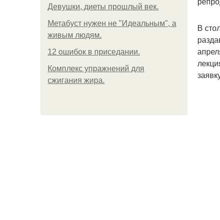
репро
Девушки, диеты прошлый век.
Метабуст нужен не "Идеальным", а
В сто
живым людям.
разда
апрел
12 ошибок в приседании.
лекци
Комплекс упражнений для
заявку
сжигания жира.