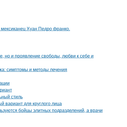
 мексиканец Хуан Педро франко.
ие, но и проявление свободы, любви к себе и
ка: симптомы и методы лечения
дации
ариант
льный стиль
й вариант для круглого лица
ользуются бойцы элитных подразделений, а врачи