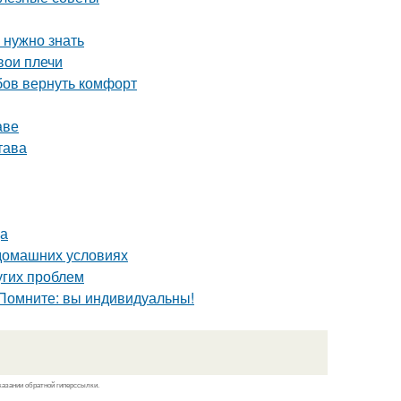
 нужно знать
вои плечи
бов вернуть комфорт
аве
тава
ца
 домашних условиях
угих проблем
 Помните: вы индивидуальны!
казании обратной гиперссылки.