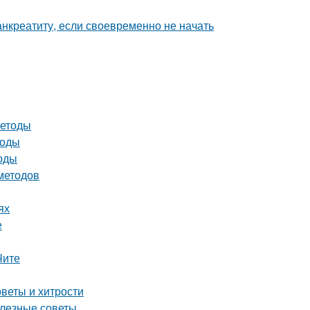
анкреатиту, если своевременно не начать
методы
тоды
тоды
 методов
ях
е
Чите
веты и хитрости
олезные советы