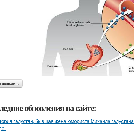
ь дальше →
ледние обновления на сайте:
тория галустян, бывшая жена юмориста Михаила галустяна
да.