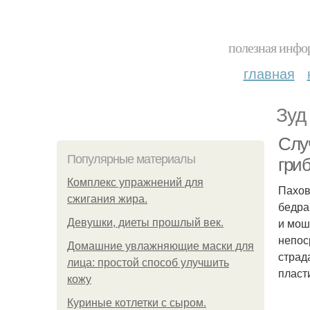
полезная инфор
главная
Зуд
Слу
Популярные материалы
гри
Комплекс упражнений для
Пахов
сжигания жира.
бедра
и мош
Девушки, диеты прошлый век.
непос
Домашние увлажняющие маски для
страд
лица: простой способ улучшить
пласт
кожу
Куриные котлетки с сыром.