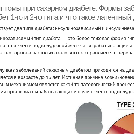
птомы при сахарном диабете. Формы заб
ет 1-го и 2-го типа и что такое латентный
твует два типа диабета: инсулинозависимый и инсулиннез
инозависимый тип диабета — это более тяжёлая форма гипе
шаются клетки поджелудочной железы, вырабатывающие инс
ество гормона настолько мало, что не справляется с перер
лучаев заболеваний сахарным диабетом приходится на диаб
яется в возрасте до 15 лет. Истинная причина возникновени
вым механизмом является какой-то патологический проце
ами организма вырабатывающих инсулин клеток поджелудо