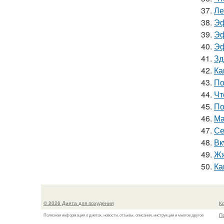
37.
Ле
38.
Эф
39.
Эф
40.
Эф
41.
Зд
42.
Ка
43.
По
44.
Чт
45.
По
46.
Ма
47.
Се
48.
Вк
49.
Жж
50.
Ка
© 2026 Диета для похудения
К
П
Полезная информация о диетах, новости, отзывы, описания, инструкции и многое другое