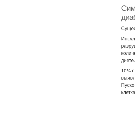
Сим
диаб
Сущес
Инсул
разру
колич
диете.
10% с
выявл
Пуско
клетк