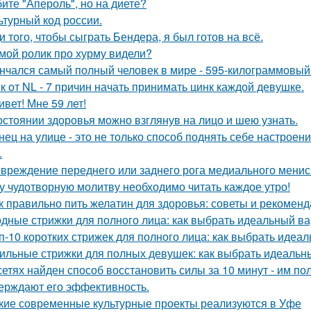
ите "Апероль", но на диете?
ьтурный код россии.
и того, чтобы сыграть Бендера, я был готов на всё.
мой ролик про хурму видели?
нчался самый полный человек в мире - 595-килограммовый
к от NL - 7 причин начать принимать цинк каждой девушке.
ивет! Мне 59 лет!
остоянии здоровья можно взглянув на лицо и шею узнать.
нец на улице - это не только способ поднять себе настроен
.
вреждение переднего или заднего рога медиального менис
у чудотворную молитву необходимо читать каждое утро!
к правильно пить желатин для здоровья: советы и рекомен
дные стрижки для полного лица: как выбрать идеальный в
п-10 коротких стрижек для полного лица: как выбрать идеа
ильные стрижки для полных девушек: как выбрать идеальны
сетях найден способ восстановить силы за 10 минут - им п
ерждают его эффективность.
кие современные культурные проекты реализуются в Уфе