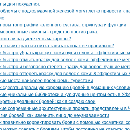
пы для похудения.
облемы с поджелудочной железой могут легко привести к п
ие!
новы топографии коленного сустава: структура и функции
мороженные лимоны - средство против рака.
жно ли на диете есть макароны?
о значит красная нитка завязать и как ее правильно?
к быстро убрать краску с кожи рук и головы: эффективные 
к быстро отмыть краску для волос с кожи: эффективные ме
к быстро и безопасно стереть краску для волос: лучшие ме
к быстро оттереть краску для волос с кожи: 8 эффективных
кие места наиболее посещаемы туристами
к сделать идеальную коррекцию бровей в домашних услови
кие уникальные библиотеки и культурные центры есть в Уф
креты идеальных бровей: как я создаю свои
кие современные архитектурные проекты представлены в 
гия бровей: как изменить лицо до неузнаваемости
к правильно корректировать брови с помощью косметики: со
о можно сделать с бровями, чтобы постоянно не красить: п