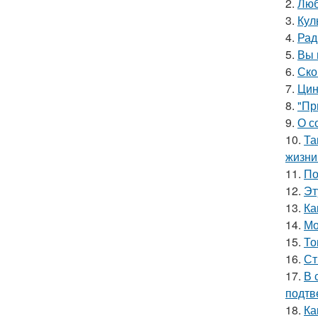
2.
Люб
3.
Кул
4.
Рад
5.
Вы 
6.
Ско
7.
Цин
8.
"Пр
9.
О с
10.
Та
жизни
11.
По
12.
Эт
13.
Ка
14.
Мо
15.
То
16.
Ст
17.
В 
подтв
18.
Ка