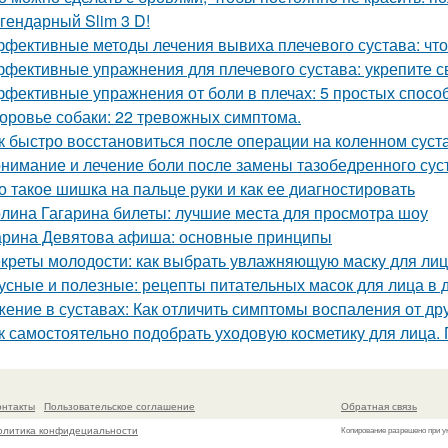
гендарный Slim 3 D!
фективные методы лечения вывиха плечевого сустава: что
фективные упражнения для плечевого сустава: укрепите с
фективные упражнения от боли в плечах: 5 простых спосо
оровье собаки: 22 тревожных симптома.
к быстро восстановиться после операции на коленном суст
нимание и лечение боли после замены тазобедренного сус
о такое шишка на пальце руки и как ее диагностировать
лина Гагарина билеты: лучшие места для просмотра шоу
рина Девятова афиша: основные принципы
креты молодости: как выбрать увлажняющую маску для ли
усные и полезные: рецепты питательных масок для лица в
ение в суставах: Как отличить симптомы воспаления от др
к самостоятельно подобрать уходовую косметику для лица.
онтакты
Пользовательское соглашение
Обратная связь
олитика конфидециальности
Копирование разрешено при у