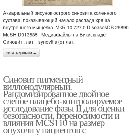
Акварельный рисунок острого синовита коленного
сустава, показывающий начало распада хряща
внутреннего мыщелка. МКБ-10 727.0 DiseasesDB 29890
MeSH D013585 Медиафайлы на Викискладе
Синови́т , лат. synovitis (от лат.
читать дальше →
Синовит пигментный
виллонодулярный.
Рандомизированное двойное
слепое плацебо-контролируемое
исследование фазы II для оценки
безопасности, переносимости и
влияния MCS110 на размер
опухоли у пациентов с