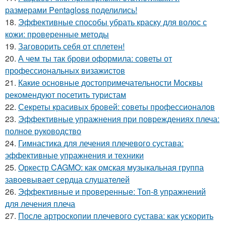
размерами Pentagloss поделились!
18.
Эффективные способы убрать краску для волос с
кожи: проверенные методы
19.
Заговорить себя от сплетен!
20.
А чем ты так брови оформила: советы от
профессиональных визажистов
21.
Какие основные достопримечательности Москвы
рекомендуют посетить туристам
22.
Секреты красивых бровей: советы профессионалов
23.
Эффективные упражнения при повреждениях плеча:
полное руководство
24.
Гимнастика для лечения плечевого сустава:
эффективные упражнения и техники
25.
Оркестр CAGMO: как омская музыкальная группа
завоевывает сердца слушателей
26.
Эффективные и проверенные: Топ-8 упражнений
для лечения плеча
27.
После артроскопии плечевого сустава: как ускорить