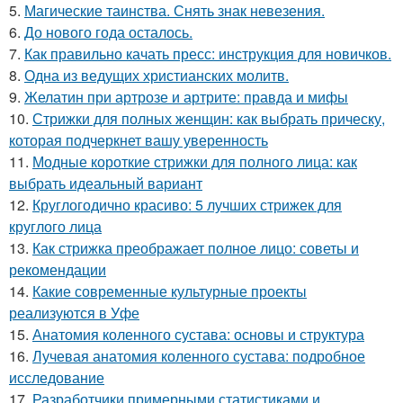
5.
Магические таинства. Снять знак невезения.
6.
До нового года осталось.
7.
Как правильно качать пресс: инструкция для новичков.
8.
Одна из ведущих христианских молитв.
9.
Желатин при артрозе и артрите: правда и мифы
10.
Стрижки для полных женщин: как выбрать прическу,
которая подчеркнет вашу уверенность
11.
Модные короткие стрижки для полного лица: как
выбрать идеальный вариант
12.
Круглогодично красиво: 5 лучших стрижек для
круглого лица
13.
Как стрижка преображает полное лицо: советы и
рекомендации
14.
Какие современные культурные проекты
реализуются в Уфе
15.
Анатомия коленного сустава: основы и структура
16.
Лучевая анатомия коленного сустава: подробное
исследование
17.
Разработчики примерными статистиками и