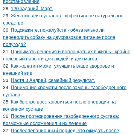
восстановление
28.
120 заданий. Март.
29.
Желатин для суставов: эффективное натуральное
средство
30.
Подскажите, пожалуйста - обязательно ли
переводить собаку на двухразовое питание после
полугода?
31.
Принимать решения и воплощать их в жизнь - крайне
полезный навык и для людей, и для магов.
32.
Как желатин может улучшить ваше здоровье и
внешний вид
33.
Настя и Андрей, семейный результат.
34.
Понимание хромоты после замены тазобедренного
сустава
35.
Как быстро восстановиться после операции на
коленном суставе
36.
После протезирования тазобедренного сустава:
возможные осложнения и их лечение
37.
Послеоперационный период: что ожидать после