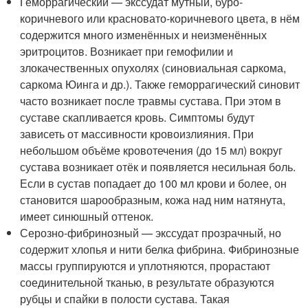
Геморрагический — экссудат мутный, буро-
коричневого или красновато-коричневого цвета, в нём
содержится много изменённых и неизменённых
эритроцитов. Возникает при гемофилии и
злокачественных опухолях (синовиальная саркома,
саркома Юинга и др.). Также геморрагический синовит
часто возникает после травмы сустава. При этом в
суставе скапливается кровь. Симптомы будут
зависеть от массивности кровоизлияния. При
небольшом объёме кровотечения (до 15 мл) вокруг
сустава возникает отёк и появляется несильная боль.
Если в сустав попадает до 100 мл крови и более, он
становится шарообразным, кожа над ним натянута,
имеет синюшный оттенок.
Серозно-фибринозный — экссудат прозрачный, но
содержит хлопья и нити белка фибрина. Фибринозные
массы группируются и уплотняются, прорастают
соединительной тканью, в результате образуются
рубцы и спайки в полости сустава. Такая