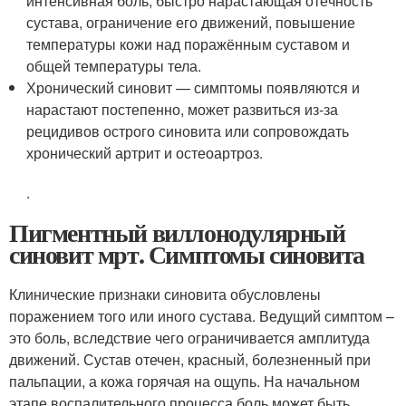
интенсивная боль, быстро нарастающая отёчность
сустава, ограничение его движений, повышение
температуры кожи над поражённым суставом и
общей температуры тела.
Хронический синовит — симптомы появляются и
нарастают постепенно, может развиться из-за
рецидивов острого синовита или сопровождать
хронический артрит и остеоартроз.
.
Пигментный виллонодулярный
синовит мрт. Симптомы синовита
Клинические признаки синовита обусловлены
поражением того или иного сустава. Ведущий симптом –
это боль, вследствие чего ограничивается амплитуда
движений. Сустав отечен, красный, болезненный при
пальпации, а кожа горячая на ощупь. На начальном
этапе воспалительного процесса боль может быть