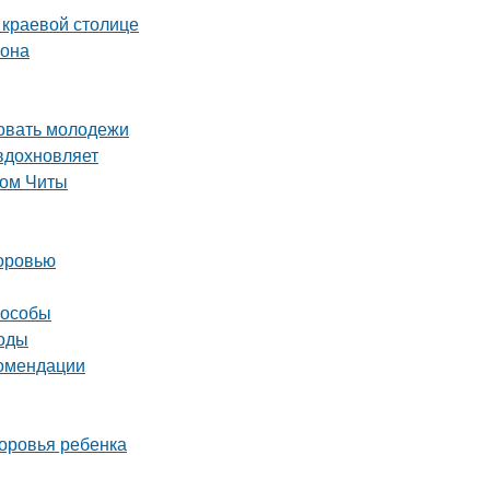
 краевой столице
зона
овать молодежи
вдохновляет
лом Читы
доровью
пособы
тоды
комендации
доровья ребенка