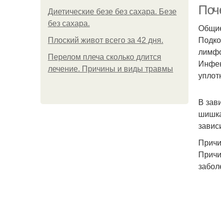
Поч
Диетические безе без сахара. Безе
без сахара.
Общие
Подко
Плоский живот всего за 42 дня.
лимфо
Перелом плеча сколько длится
Инфек
лечение. Причины и виды травмы
уплот
В зав
шишка
завис
Причи
Причи
забол