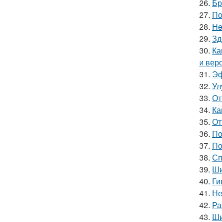
26.
Бр
27.
По
28.
He
29.
Зд
30.
Ка
и вер
31.
Эф
32.
Ул
33.
От
34.
Ка
35.
От
36.
По
37.
По
38.
Сп
39.
Ши
40.
Ги
41.
Не
42.
Ра
43.
Ши