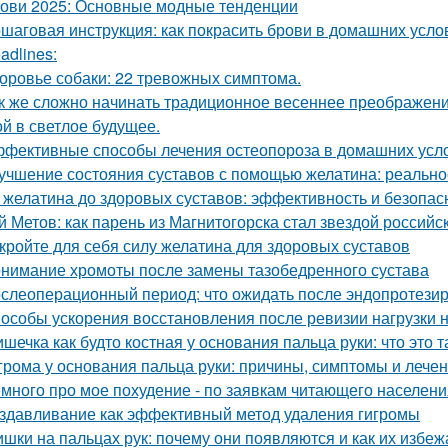
ови 2025: Основные модные тенденции
шаговая инструкция: как покрасить брови в домашних усло
adlines:
оровье собаки: 22 тревожных симптома.
к же сложно начинать традиционное весеннее преображен
ой в светлое будущее.
фективные способы лечения остеопороза в домашних усл
учшение состояния суставов с помощью желатина: реально
 желатина до здоровых суставов: эффективность и безопас
й Метов: как парень из Магнитогорска стал звездой российс
кройте для себя силу желатина для здоровых суставов
нимание хромоты после замены тазобедренного сустава
слеоперационный период: что ожидать после эндопротезир
особы ускорения восстановления после ревизии нагрузки н
шечка как будто костная у основания пальца руки: что это т
грома у основания пальца руки: причины, симптомы и лече
много про мое похудение - по заявкам читающего населени
здавливание как эффективный метод удаления гигромы
шки на пальцах рук: почему они появляются и как их избеж