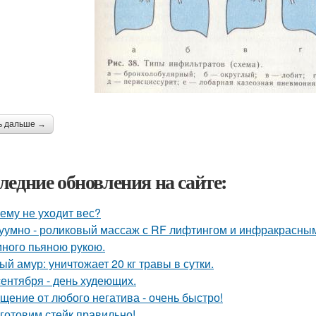
ь дальше →
ледние обновления на сайте:
ему не уходит вес?
уумно - роликовый массаж с RF лифтингом и инфракрасным
ного пьяною рукою.
ый амур: уничтожает 20 кг травы в сутки.
сентября - день худеющих.
щение от любого негатива - очень быстро!
готовим стейк правильно!