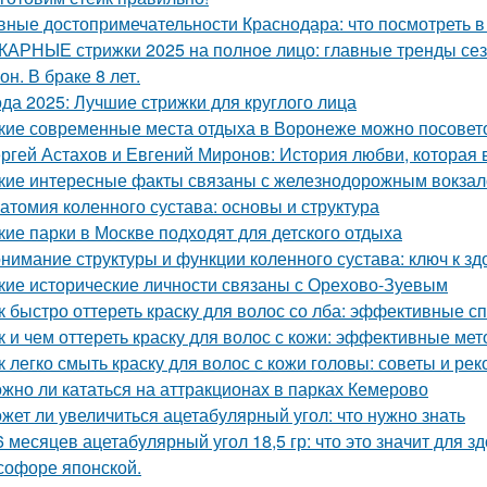
вные достопримечательности Краснодара: что посмотреть в
АРНЫЕ стрижки 2025 на полное лицо: главные тренды се
он. В браке 8 лет.
да 2025: Лучшие стрижки для круглого лица
кие современные места отдыха в Воронеже можно посовет
ргей Астахов и Евгений Миронов: История любви, которая 
кие интересные факты связаны с железнодорожным вокза
атомия коленного сустава: основы и структура
кие парки в Москве подходят для детского отдыха
нимание структуры и функции коленного сустава: ключ к з
кие исторические личности связаны с Орехово-Зуевым
к быстро оттереть краску для волос со лба: эффективные с
к и чем оттереть краску для волос с кожи: эффективные ме
к легко смыть краску для волос с кожи головы: советы и ре
жно ли кататься на аттракционах в парках Кемерово
жет ли увеличиться ацетабулярный угол: что нужно знать
6 месяцев ацетабулярный угол 18,5 гр: что это значит для з
софоре японской.