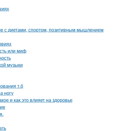
виях
ие с диетами, спортом, позитивным мышлением
овиях
сть или миф
ность
кой музыки
ования т.б
а ногу
акое и как это влияет на здоровье
ние
я.
ать