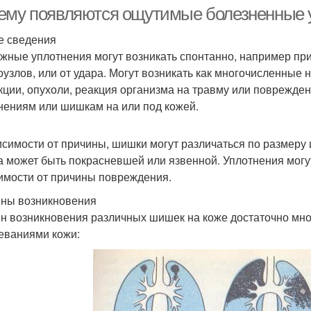
опухолей
ему появляются ощутимые болезненные у
 сведения
жные уплотнения могут возникать спонтанно, например пр
узлов, или от удара. Могут возникать как многочисленные 
ции, опухоли, реакция организма на травму или повреждени
нениям или шишкам на или под кожей.
исимости от причины, шишки могут различаться по размеру 
 может быть покрасневшей или язвенной. Уплотнения могу
имости от причины повреждения.
ны возникновения
н возникновения различных шишек на коже достаточно мног
еваниями кожи: