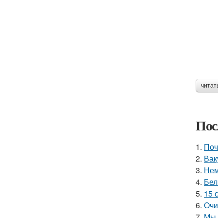
читат
Пос
1.
Поч
2.
Вак
3.
Нем
4.
Бел
5.
15 
6.
Очи
7.
Мы 