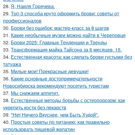
28.
Я, Наиля Горячева.
29.
Топ-3 способа круто оформить брови: советы от
профессионалов
30.
Брови без ошибок: мастер-класс за 8 шагов
31.
Какие необычные музеи можно найти в Череповце
32.
Брови 2025: Главные Тенденции и Тренды
33.
Трансформация майка Тайсона за 6 месяцев. 15.
34.
Естественная красота: как сделать брови густыми без
татуажа
35.
Милые мои! Прекрасные девушки!
36.
Какие основные достопримечательности
Новосибирска рекомендуют посетить туристам
37.
Мы снижаем аппетит.
38.
Естественные методы борьбы с остеопорозом: как
укрепить кости без лекарств
39.
"Нет Ничего Вкуснее, чем Быть Худой".
40.
Простые советы по питанию: как правильно
использовать пищевой желатин