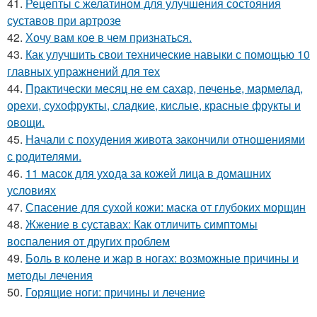
41.
Рецепты с желатином для улучшения состояния
суставов при артрозе
42.
Хочу вам кое в чем признаться.
43.
Как улучшить свои технические навыки с помощью 10
главных упражнений для тех
44.
Практически месяц не ем сахар, печенье, мармелад,
орехи, сухофрукты, сладкие, кислые, красные фрукты и
овощи.
45.
Начали с похудения живота закончили отношениями
с родителями.
46.
11 масок для ухода за кожей лица в домашних
условиях
47.
Спасение для сухой кожи: маска от глубоких морщин
48.
Жжение в суставах: Как отличить симптомы
воспаления от других проблем
49.
Боль в колене и жар в ногах: возможные причины и
методы лечения
50.
Горящие ноги: причины и лечение