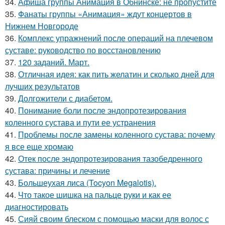
34.
Афиша группы Анимация в Обнинске: не пропустите
35.
Фанаты группы «Анимация» ждут концертов в
Нижнем Новгороде
36.
Комплекс упражнений после операций на плечевом
суставе: руководство по восстановлению
37.
120 заданий. Март.
38.
Отличная идея: как пить желатин и сколько дней для
лучших результатов
39.
Долгожители с диабетом.
40.
Понимание боли после эндопротезирования
коленного сустава и пути ее устранения
41.
Проблемы после замены коленного сустава: почему
я все еще хромаю
42.
Отек после эндопротезирования тазобедренного
сустава: причины и лечение
43.
Большеухая лиса (Tocyon Megalotis).
44.
Что такое шишка на пальце руки и как ее
диагностировать
45.
Сияй своим блеском с помощью маски для волос с