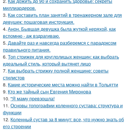
2.
Как дожить до 90 и сохранить здоровье: секреты
миллиардеров.
3.
Как составить план занятий в тренажерном зале для
девушек: пошаговая инструкция.
4.
Анон. Бывшая девушка была жуткой неряхой, как
вспомню - аж вздрагиваю.
5.
Давайте раз и навсегда разберемся с парадоксом
правильного питания.
6.
Топ стрижек для круглолицых женщин: как выбрать
идеальный стиль, который вытянет лицо
7.
Как выбрать стрижку полной женщине: советы
стилистов
8.
Какие исторические места можно найти в Тольятти
9.
Кто же тайный сын Евгения Миронова
10.
"Я маму превзошла!
11.
Основы топографии коленного сустава: структура и
функции
12.
Коленный сустав за 8 минут: все, что нужно знать об
его строении