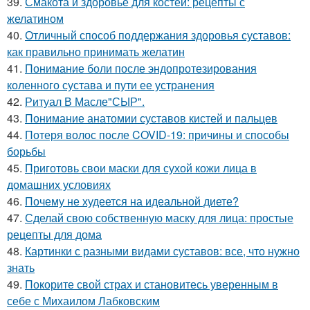
39.
Смакота и здоровье для костей: рецепты с
желатином
40.
Отличный способ поддержания здоровья суставов:
как правильно принимать желатин
41.
Понимание боли после эндопротезирования
коленного сустава и пути ее устранения
42.
Ритуал В Масле"СЫР".
43.
Понимание анатомии суставов кистей и пальцев
44.
Потеря волос после COVID-19: причины и способы
борьбы
45.
Приготовь свои маски для сухой кожи лица в
домашних условиях
46.
Почему не худеется на идеальной диете?
47.
Сделай свою собственную маску для лица: простые
рецепты для дома
48.
Картинки с разными видами суставов: все, что нужно
знать
49.
Покорите свой страх и становитесь уверенным в
себе с Михаилом Лабковским