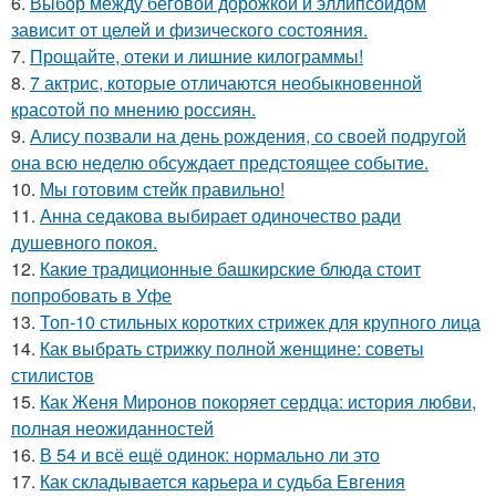
6.
Выбор между беговой дорожкой и эллипсоидом
зависит от целей и физического состояния.
7.
Прощайте, отеки и лишние килограммы!
8.
7 актрис, которые отличаются необыкновенной
красотой по мнению россиян.
9.
Алису позвали на день рождения, со своей подругой
она всю неделю обсуждает предстоящее событие.
10.
Мы готовим стейк правильно!
11.
Анна седакова выбирает одиночество ради
душевного покоя.
12.
Какие традиционные башкирские блюда стоит
попробовать в Уфе
13.
Топ-10 стильных коротких стрижек для крупного лица
14.
Как выбрать стрижку полной женщине: советы
стилистов
15.
Как Женя Миронов покоряет сердца: история любви,
полная неожиданностей
16.
В 54 и всё ещё одинок: нормально ли это
17.
Как складывается карьера и судьба Евгения