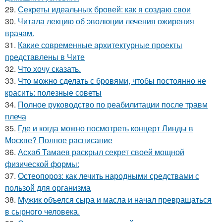
29.
Секреты идеальных бровей: как я создаю свои
30.
Читала лекцию об эволюции лечения ожирения
врачам.
31.
Какие современные архитектурные проекты
представлены в Чите
32.
Что хочу сказать.
33.
Что можно сделать с бровями, чтобы постоянно не
красить: полезные советы
34.
Полное руководство по реабилитации после травм
плеча
35.
Где и когда можно посмотреть концерт Линды в
Москве? Полное расписание
36.
Асхаб Тамаев раскрыл секрет своей мощной
физической формы:
37.
Остеопороз: как лечить народными средствами с
пользой для организма
38.
Мужик объелся сыра и масла и начал превращаться
в сырного человека.