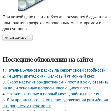
При низкой цене на эти таблетки, получается бюджетная
альтернатива разрекламированным мазям, кремам и
для суставов.
читать дальше →
Последние обновления на сайте:
1.
Татьяна буланова раскрыла секрет своей стройности.
2.
Рецепты диетадюкан. Белковый лимонный кекс.
3.
Скоро наступит рождественский пост и я хочу ответить
на ваши основные вопросы, касающиеся поста.
4.
Наталия + 31 тыс в первый месяц работы и - 17 кг.
5.
Для правильного выполнения упражнения разгибания
на трицепсы у тренажера: