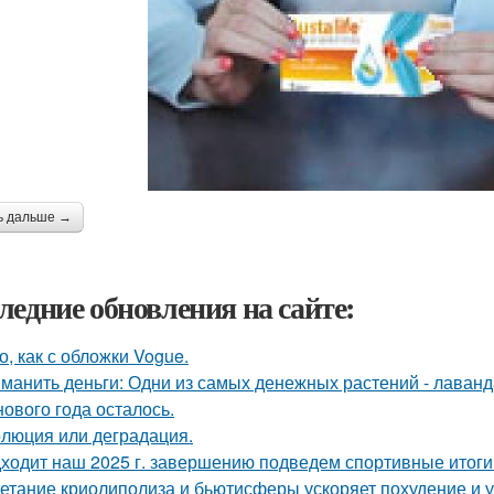
ь дальше →
ледние обновления на сайте:
о, как с обложки Vogue.
манить деньги: Одни из самых денежных растений - лаванда
нового года осталось.
люция или деградация.
ходит наш 2025 г. завершению подведем спортивные итоги
етание криолиполиза и бьютисферы ускоряет похудение и у