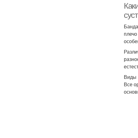
Как
сус
Банда
плечо
особе
Разли
разно
естес
Виды 
Все о
основ