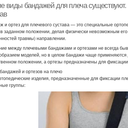
ие виды бандажей для плеча существуют.
тав
ж и ортез для плечевого сустава — это специальные орто
 в заданном положении, делая физически невозможным его 
нностей травмы) направлении.
чие между плечевыми бандажами и ортезами не всегда быв
образием моделей, но в целом бандажи чаще применяются д
твенном положении, а ортезы предназначены для фиксации 
бандажей и ортезов на плечо
ртопедические изделия, предназначенные для фиксации пле
ные группы: