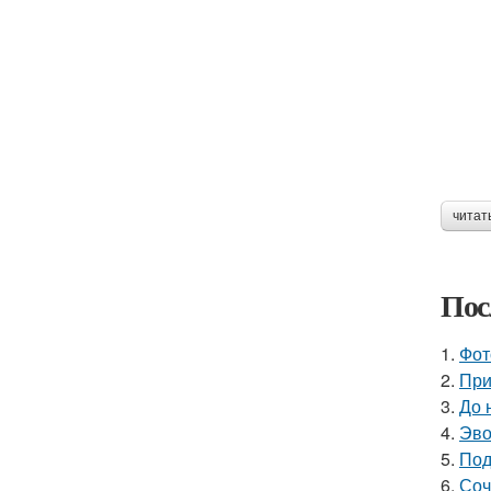
читат
Пос
1.
Фот
2.
При
3.
До 
4.
Эво
5.
Под
6.
Соч