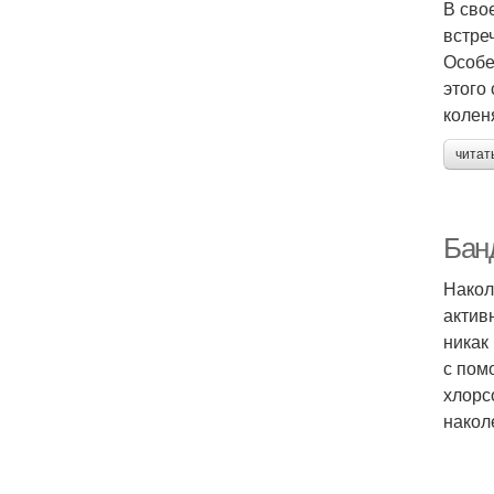
В сво
встре
Особе
этого
колен
читат
Бан
Накол
актив
никак
с пом
хлорс
накол