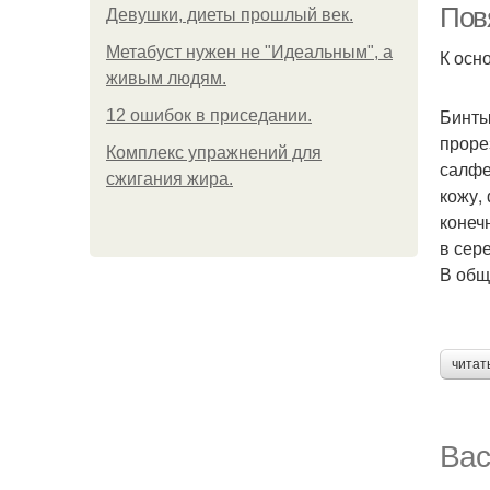
Пов
Девушки, диеты прошлый век.
Метабуст нужен не "Идеальным", а
К осн
живым людям.
Бинты
12 ошибок в приседании.
проре
Комплекс упражнений для
салфе
сжигания жира.
кожу,
конеч
в сер
В общ
читат
Вас