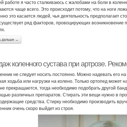
ей работе я часто сталкиваюсь с жалобами на боли в колен
чаются чаще всего. Это происходит потому, что на ноги ло
нно это касается людей, чья деятельность предполагает с
 существует ряд факторов, провоцирующих возникновение
ях.
ь дальше →
даж коленного сустава при артрозе. Рек
енник не следует носить постоянно. Можно надевать его на 
ная ходьба или нагрузки на колено. Только ортопед может н
 не прекращаются, тогда необходимо подобрать другой бан
ощью различных препаратов. Стирать эти вещи нужно в про
одержащие средства. Стирку необходимо производить вручн
енник очень скоро выйдет из строя.