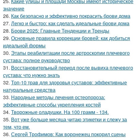
25.
Какие улицы и площади Москвы имеют историческое
значение
26.
Как безопасно и эффективно покрасить брови дома
27.
Легко и быстро: как сделать идеальные брови дома
28.
Брови 2025: Главные Тенденции и Тренды
29.
Основные правила коррекции бровей: как добиться
идеальной формы
30.
Этапы реабилитации после артроскопии плечевого
сустава: полное руководство
31.
Восстановительный период после вывиха плечевого
сустава: что нужно знать
32.
Топ-10 трав для здоровья суставов: эффективные
натуральные средства
33.
Народные методы лечения остеопороза:
эффективные способы укрепления костей
34.
Творожные оладушки. На 100 грамм - 134.
35.
Вот уже больше месяца читаю этикетки и слежу за
тем, что ем.
36.
Сергей Трофимов: Как воронежец покорил сцены