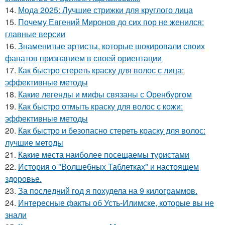
14.
Мода 2025: Лучшие стрижки для круглого лица
15.
Почему Евгений Миронов до сих пор не женился:
главные версии
16.
Знаменитые артисты, которые шокировали своих
фанатов признанием в своей ориентации
17.
Как быстро стереть краску для волос с лица:
эффективные методы
18.
Какие легенды и мифы связаны с Оренбургом
19.
Как быстро отмыть краску для волос с кожи:
эффективные методы
20.
Как быстро и безопасно стереть краску для волос:
лучшие методы
21.
Какие места наиболее посещаемы туристами
22.
История о "Волшебных Таблетках" и настоящем
здоровье.
23.
За последний год я похудела на 9 килограммов.
24.
Интересные факты об Усть-Илимске, которые вы не
знали