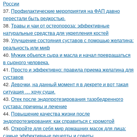
России
37.
Профилактические мероприятия на ФАП давно
перестали быть редкостью.
38.
Травы и чаи от остеопороза: эффективные
натуральные средства для укрепления костей
39.
Улучшение состояния суставов с помощью желатина:
реальность или миф
40.
Мужик объелся сыра и масла и начал превращаться
в сырного человека.
41.
Просто и эффективно: правила приема желатина для
суставов
42.
Девочки, на данный момент я в декрете и вот такая
ситуация … хочу суши.
43.
Отек после эндопротезирования тазобедренного
сустава: причины и лечение
44.
Повышение качества жизни после
эндопротезирования: как справиться с хромотой
45.
Откройте для себя мир домашних масок для лица:
самые эффективные рецепты и советы