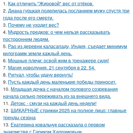
1.
Как отличить "Жировой" вес от отёков.
2.
Диана гурцкая поделилась посланием мужу спустя три
года после его смерти.
3.
Почему не уходит вес?
4.
Мудрость предков: о чем нельзя рассказывать
посторонним людям.
5.
Рао из деревни каласападу, Индия, съедает минимум
килограмм земли каждый день.
6.
Мощные плечи: освой жим в тренажере сидя!
7.
Магия новолуния. 21 сентября в 22. 54.
8.
Ритуал, чтобы удачу вернуть!
9.
Пусть каждый день маленькие победы приносит.
10.
Младшая дочка с началом полового созревания
начала сильно переживать из-за внешнего вида.
11.
Детокс - смузи на каждый день недели!
12.
ШИКАРНЫЕ стрижки 2025 на полное лицо: главные
тренды сезона
13.
Екатерина ковальчук рассказала о первом
знакомстве с Гариком Харламовым.