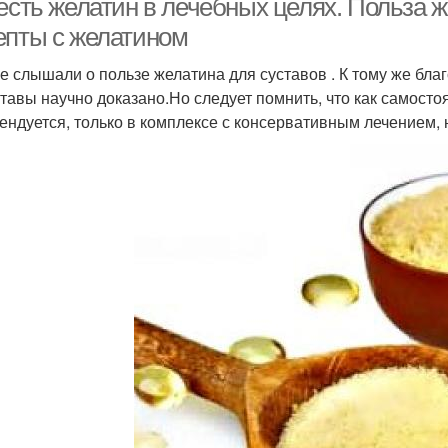
 есть желатин в лечебных целях. Польза 
епты с желатином
е слышали о пользе желатина для суставов . К тому же бла
ставы научно доказано.Но следует помнить, что как самост
ендуется, только в комплексе с консервативным лечением,