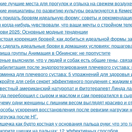
кие лучшие места для прогулок и отдыха на свежем воздухе
кие инициативы по развитию культуры реализуются в Кеме
к придать бровям идеальную форму: советы и рекомендаци
 когда-нибудь чувствовали, что ваши мечты о стройном тел
ови 2025: Основные модные тенденции
страя коррекция бровей: как добиться идеальной формы за
к сделать идеальные брови в домашних условиях: пошагов
иша группы Анимация в Обнинске: не пропустите
еные выяснили, что у людей и собак есть общие гены, связ
абилитация после эндопротезирования плечевого сустава:
зминка для плечевого сустава: 5 упражнений для здоровья 
кройте для себя секрет эффективного похудения с жидким 
вестный американский натуропат и фитотерапевт Линда ла
гда переборщил с сыром и маслом и сам превратился в сыр
чему одни женщины с лишним весом выглядят красиво и от 
особы ускорения восстановления после ревизии нагрузки н
згрузка после НГ.
шечка как будто костная у основания пальца руки: что это т
корите шишки на пальцах: 12 эффективных способов