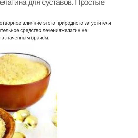
желатина для суставов. Простые
готворное влияние этого природного загустителя
оятельное средство леченияжелатин не
 назначенным врачом.