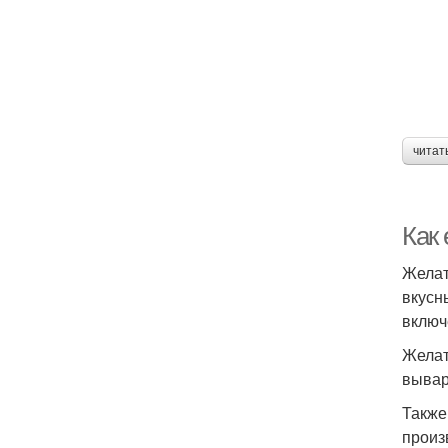
читат
Как
Желат
вкусн
включ
Желат
вывар
Также
произ