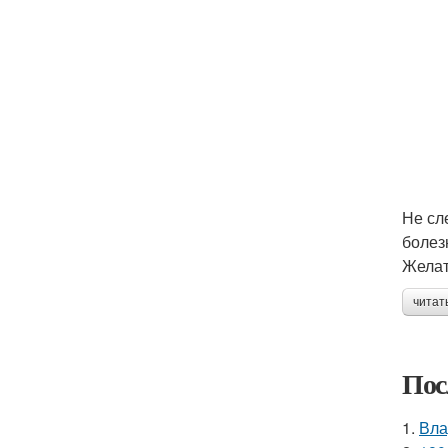
Не сл
болез
Желат
читат
Пос
1.
Вла