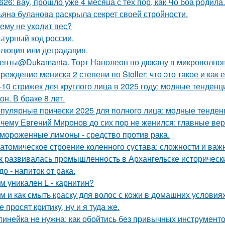
626: вау, прошло уже 4 месяца с тех пор, как Чо боа родила.
ьяна буланова раскрыла секрет своей стройности.
ему не уходит вес?
ьтурный код россии.
люция или деградация.
епты@Dukamania. Торт Наполеон по дюкану в микроволнов
реждение мениска 2 степени по Stoller: что это такое и как е
-10 стрижек для круглого лица в 2025 году: модные тенден
он. В браке 8 лет.
пулярные прически 2025 для полного лица: модные тенден
чему Евгений Миронов до сих пор не женился: главные ве
мороженные лимоны - средство против рака.
атомическое строение коленного сустава: сложности и важ
к развивалась промышленность в Архангельске историческ
до - напиток от рака.
м уникален L - карнитин?
м и как смыть краску для волос с кожи в домашних условия
е просят критику, ну и я туда же.
линейка не нужна: как обойтись без привычных инструмент