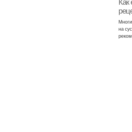
Как
рец
Многи
на су
реком