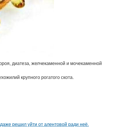
орроя, диатеза, желчекаменной и мочекаменной
хожилий крупного рогатого скота.
даже решил уйти от алентовой ради неё.