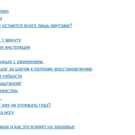
рово
и
е остаются всего лишь мечтами?
 1 минуту
ая инструкция
анные с ожирением.
 шаг за шагом к полному восстановлению
и гибкости
каштаном!
нкастер.
.
них не оторвать глаз?
а ногу
акое и как это влияет на здоровье