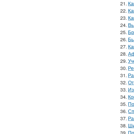
21.
Ка
22.
Ка
23.
Ка
24.
Вы
25.
Бр
26.
Бы
27.
Ка
28.
Аф
29.
Уч
30.
Ре
31.
Ра
32.
От
33.
Из
34.
Ко
35.
По
36.
Сп
37.
Ра
38.
Ши
39.
По