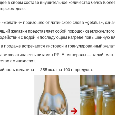
ее в своем составе внушительное количество белка (боле
терском деле.
 «желатин» произошло от латинского слова «gelatus», озн
ящий желатин представляет собой порошок светло-желтого 
одействии с водой и последующем нагреве повышенную вяз
 в продаже встречается листовой и гранулированный желат
таве желатина есть витамин РР, Е, минералы — калий, магни
ство аминокислот.
ийность желатина — 355 ккал на 100 г. продукта.