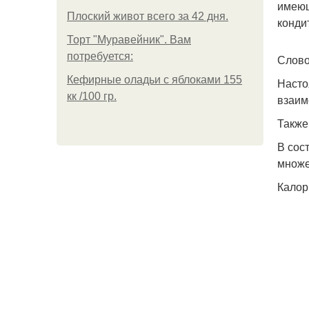
имеющ
Плоский живот всего за 42 дня.
конди
Торт "Муравейник". Вам
потребуется:
Слово
Кефирные оладьи с яблоками 155
Насто
кк /100 гр.
взаим
Также
В сос
множе
Калор