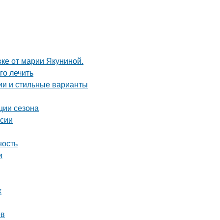
ке от марии Якуниной.
го лечить
ции и стильные варианты
ции сезона
рсии
ность
и
х
ов