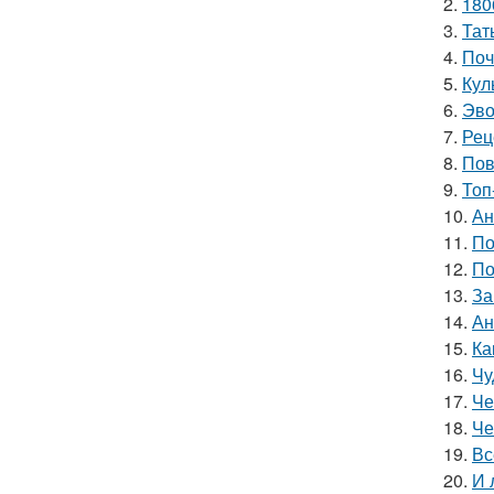
2.
180
3.
Тат
4.
Поч
5.
Кул
6.
Эво
7.
Рец
8.
Пов
9.
Топ
10.
Ан
11.
По
12.
По
13.
За
14.
Ан
15.
Ка
16.
Чу
17.
Че
18.
Че
19.
Вс
20.
И 