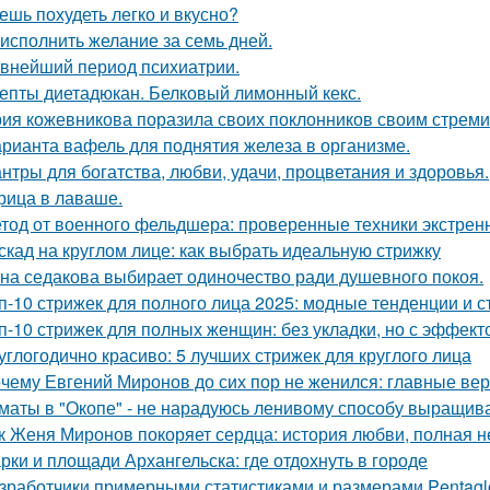
ешь похудеть легко и вкусно?
 исполнить желание за семь дней.
внейший период психиатрии.
епты диетадюкан. Белковый лимонный кекс.
ия кожевникова поразила своих поклонников своим стрем
арианта вафель для поднятия железа в организме.
нтры для богатства, любви, удачи, процветания и здоровья.
рица в лаваше.
тод от военного фельдшера: проверенные техники экстре
скад на круглом лице: как выбрать идеальную стрижку
на седакова выбирает одиночество ради душевного покоя.
п-10 стрижек для полного лица 2025: модные тенденции и 
п-10 стрижек для полных женщин: без укладки, но с эффект
углогодично красиво: 5 лучших стрижек для круглого лица
чему Евгений Миронов до сих пор не женился: главные ве
маты в "Окопе" - не нарадуюсь ленивому способу выращив
к Женя Миронов покоряет сердца: история любви, полная 
рки и площади Архангельска: где отдохнуть в городе
зработчики примерными статистиками и размерами Pentagl