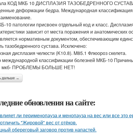
ала КОД МКБ 10 ДИСПЛАЗИЯ ТАЗОБЕДРЕННОГО СУСТАВА 
енные деформации бедра. Международная классификация б
Наименование.
Б-10 патологии присвоен отдельный код и класс. Дисплази
актеристики зависит от места поражения и анатомических о
вляется нормативным документом, обеспечивающим единст
ть тазобедренного сустава. Исключено:
зная дисплазия челюсти (K10.8). M85.1 Флюороз скелета.
о международной классификации болезней МКБ-10 Причины.
по мкб- ПРОБЛЕМЫ БОЛЬШЕ НЕТ!
ь дальше →
ледние обновления на сайте:
 влияет ли перименопауза и менопауза на вес или все это 
 отличить "Жировой" вес от отёков.
ный обереговый заговор против напастей.