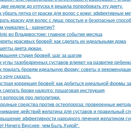
 две недели до отпуска я решила попробовать эту диету.
к убрать пятна от краски для волос с кожи: эффективные м
рать краску для волос с лица: простые и безопасные спосо
м уникален L - карнитин?
loto во Владивостоке: главное событие месяца
креты красивых бровей: как сделать их идеальными дома
цепты диета дюкан.
машняя студия бровей: шаг за шагом
к углы тазобедренных суставов влияют на развитие ребенк
к придать бровям идеальную форму: советы и рекомендаци
о хочу сказать.
страя коррекция бровей: как добиться идеальной формы за
к сделать брови надолго: пошаговая инструкция
п вопросов про липолитики.
родные средства против остеопороза: проверенные метод
нимание действий желатина для суставов и правильный сп
вышение эффективности народного лечения желатином су
ет Ничего Вкуснее, чем Быть Худой".