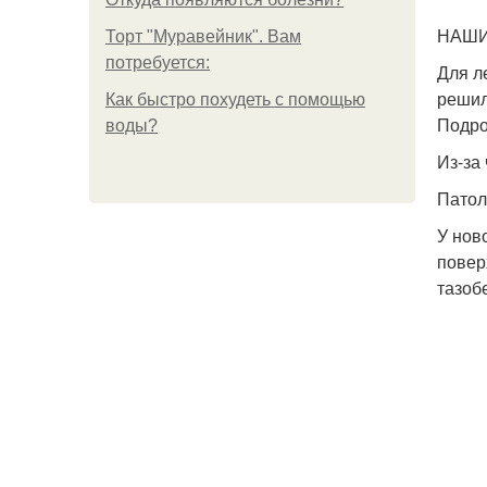
НАШИ
Торт "Муравейник". Вам
потребуется:
Для л
решил
Как быстро похудеть с помощью
Подро
воды?
Из-за
Патол
У нов
повер
тазоб