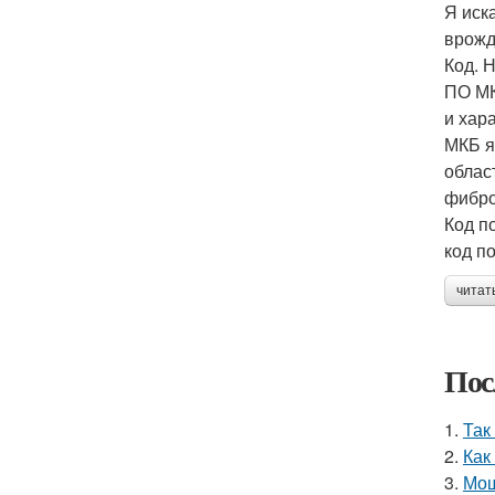
Я иск
врожд
Код. 
ПО МК
и хар
МКБ я
облас
фибро
Код п
код 
читат
Пос
1.
Так
2.
Как
3.
Мощ