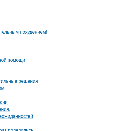
ительным похудением!
нной помощи
стильные решения
ом
рсии
ания.
неожиданностей
oss поделились!