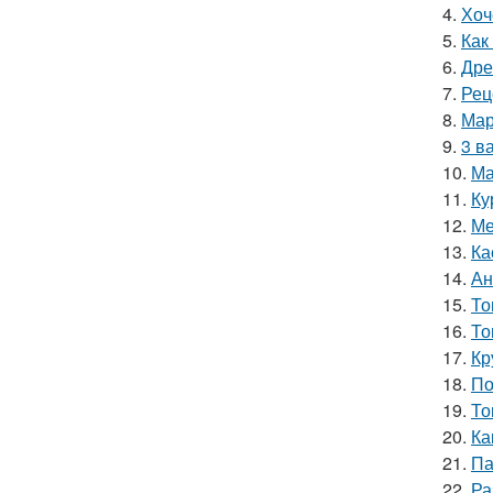
4.
Хоч
5.
Как
6.
Дре
7.
Рец
8.
Мар
9.
3 в
10.
Ма
11.
Ку
12.
Ме
13.
Ка
14.
Ан
15.
То
16.
То
17.
Кр
18.
По
19.
То
20.
Ка
21.
Па
22.
Ра