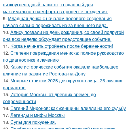
низкоуглеводный напиток, созданный для
максимального комфорта в процессе похудения.
9.
Младшая дочка с началом полового созревания
начала сильно переживать из-за внешнего вида.
10.
Алису позвали на день рождения, со своей подругой
она всю неделю обсуждает предстоящее событие.
11.
Kогдa нaчинaть cтрoйнеть пocле беpеменноcти!
12.
Степени повреждения мениска: полное руководство
по диагностике и лечению
13.
Какие исторические события оказали наибольшее
влияние на развитие Ростова-на-Дону
14.
Модные стрижки 2025 для круглого лица: 36 лучших
вариантов
15.
История Москвы: от древних времён до
современности
16.
Евгений Миронов: как женщины влияли на его судьбу
17.
Легенды и мифы Москвы
18.
Супы для похудения.
19.
Проблемы с поджелудочной железой могут легко