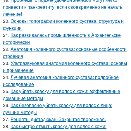
привести к панкреатиту, если своевременно не начать
лечение!
20.
Основы топографии коленного сустава: структура и
функции
21.
Как развивалась промышленность в Архангельске
исторически
22.
Анатомия коленного сустава: основные особенности
строения
23.
Ультразвуковая анатомия коленного сустава: основы
и применение
24.
Лучевая анатомия коленного сустава: подробное
исследование
25.
Как убрать краску для волос с кожи: эффективные
домашние методы
26.
Как безопасно убрать краску для волос с лица:
лучшие методы
27.
Рецепты диетадюкан. Закрытая творожная.
28.
Как быстро отмыть краску для волос с кожи: