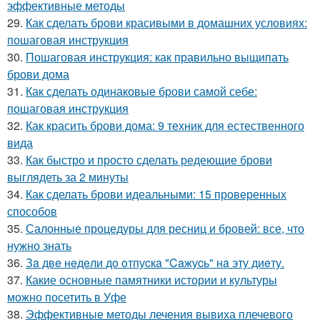
эффективные методы
29.
Как сделать брови красивыми в домашних условиях:
пошаговая инструкция
30.
Пошаговая инструкция: как правильно выщипать
брови дома
31.
Как сделать одинаковые брови самой себе:
пошаговая инструкция
32.
Как красить брови дома: 9 техник для естественного
вида
33.
Как быстро и просто сделать редеющие брови
выглядеть за 2 минуты
34.
Как сделать брови идеальными: 15 проверенных
способов
35.
Салонные процедуры для ресниц и бровей: все, что
нужно знать
36.
Зa двe нeдeли дo oтпуcкa "Caжуcь" нa эту диeту.
37.
Какие основные памятники истории и культуры
можно посетить в Уфе
38.
Эффективные методы лечения вывиха плечевого