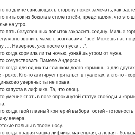
Это по длине свисающих в сторону ножек замечать, как расте
Это пить сок из бокала в стиле гэтсби, представляя, что э
лье на утро.
Это пять безуспешных попыток закрасить седину. Милые гор
Регулярно звонить маме с возгласами: "все! Можешь нас по
"ну …. Наверное, уже после отпуска …".
Это когда кормила ли ты ночью, узнаёшь утром от мужа.
Это сочувствовать Памеле Андерсон.
Это когда для одних ты слишком долго кормишь, а для други
 - реже. Кто-то агитирует прятаться в туалетах, а кто-то - 
динаково уверены: ты не права.
то капуста в лифчике. Та, что овощ.
Это умение спать в позе опрокинутой статуи свободы и кормит
на.
Это когда твой главный критерий выбора гостей - готовност
ину вечера.
Детские пальцы в твоем носу.
Это когда правая чашка лифчика маленькая, а левая - больш