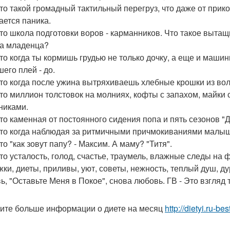
Это такой громадный тактильный перегруз, что даже от при
ается паника.
Это школа подготовки воров - карманников. Что такое вытащ
та младенца?
Это когда ты кормишь грудью не только дочку, а еще и маши
его плей - до.
Это когда после ужина вытряхиваешь хлебные крошки из вол
Это миллион толстовок на молниях, кофты с запахом, майки
никами.
Это каменная от постоянного сидения попа и пять сезонов "Д
Это когда наблюдая за ритмичными причмокиваниями малыш
то "как зовут папу? - Максим. А маму? "Титя".
Это усталость, голод, счастье, траумель, влажные следы на ф
жки, диеты, приливы, уют, советы, нежность, теплый душ, д
ь, "Оставьте Меня в Покое", снова любовь. ГВ - Это взгляд
ите больше информации о диете на месяц
http://dietyi.ru-