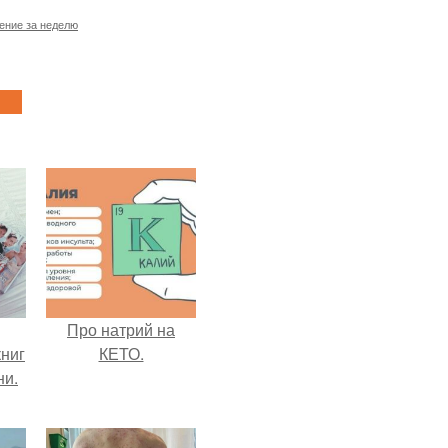
ение за неделю
Про натрий на
ниг
КЕТО.
ни.