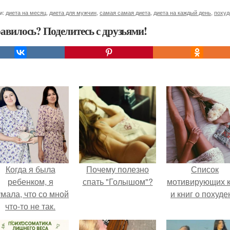
и:
диета на месяц
,
диета для мужчин
,
самая самая диета
,
диета на каждый день
,
похуд
авилось? Поделитесь с друзьями!
Когда я была
Почему полезно
Список
ребенком, я
спать "Голышом"?
мотивирующих к
мала, что со мной
и книг о похуде
что-то не так.