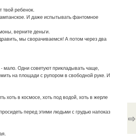
т твой ребенок.
то шампанское. И даже испытывать фантомное
моны, верните деньги.
здравить, мы сворачиваемся! А потом через два
х - мало. Одни советуют прикладывать чаще,
кормить на площади с рупором в свободной руке. И
ь хоть в космосе, хоть под водой, хоть в жерле
ь просидеть перед этими людьми с грудью напоказ
⇨
ая.