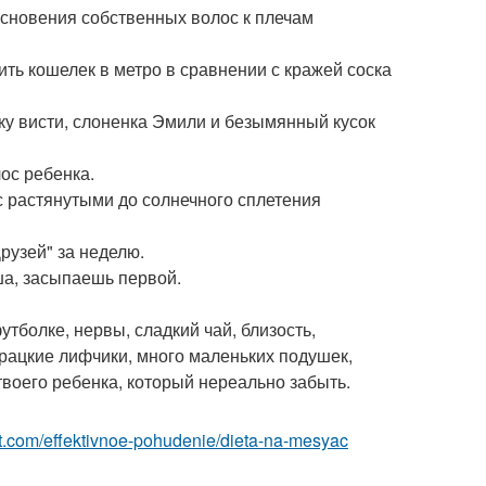
косновения собственных волос к плечам
ить кошелек в метро в сравнении с кражей соска
нку висти, слоненка Эмили и безымянный кусок
ос ребенка.
 с растянутыми до солнечного сплетения
рузей" за неделю.
а, засыпаешь первой.
утболке, нервы, сладкий чай, близость,
урацкие лифчики, много маленьких подушек,
 твоего ребенка, который нереально забыть.
best.com/effektivnoe-pohudenie/dieta-na-mesyac