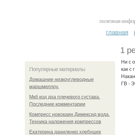
полезная инфор
главная
1 ре
Ни с 
как с
Популярные материалы
Накан
Домашние низкоуглеводные
ГВ - 
маршмеллоу.
Мкб код доа плечевого сустава.
Последние комментарии
Компресс новокаин Димексид вода.
Техника наложения компрессов
Екатерина даниленко хлебушек