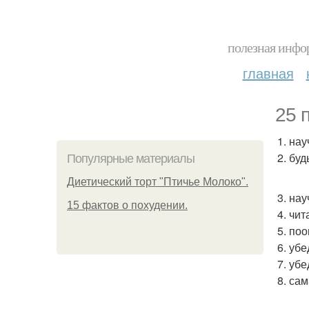
полезная инфор
главная
25 
1. нау
2. буд
Популярные материалы
Диетический торт "Птичье Молоко".
3. нау
15 фактов о похудении.
4. чит
5. по
6. уб
7. уб
8. са