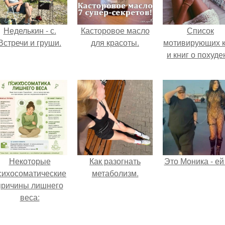
Неделькин - с.
Касторовое масло
Список
Встречи и груши.
для красоты.
мотивирующих к
и книг о похуде
Некоторые
Как разогнать
Это Моника - ей
сихосоматические
метаболизм.
причины лишнего
веса: