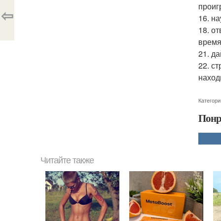
проиг
⇦
16. н
18. от
время
21. д
22. ст
наход
Категори
Понр
Читайте также