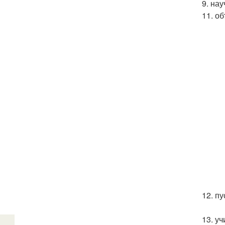
9. нау
11. о
12. п
13. уч