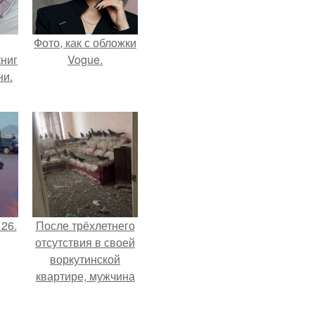
Фото, как с обложки
ниг
Vogue.
ни.
 26.
После трёхлетнего
отсутствия в своей
воркутинской
квартире, мужчина
вернулся и
обнаружил, что его