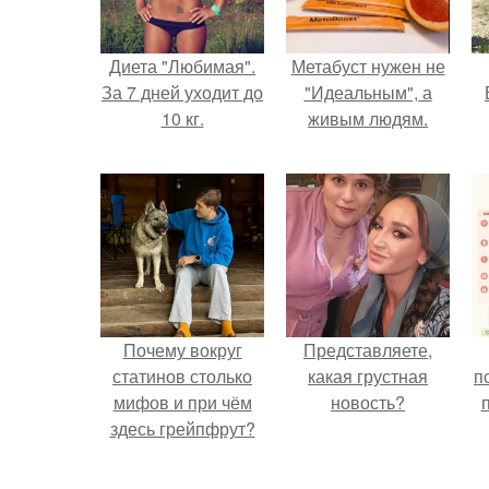
Диета "Любимая".
Метабуст нужен не
За 7 дней уходит до
"Идеальным", а
10 кг.
живым людям.
Почему вокруг
Представляете,
статинов столько
какая грустная
п
мифов и при чём
новость?
здесь грейпфрут?