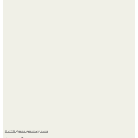
Владимир Меньшов без памяти влюбился в молодую
актрису и даже решил уйти от алентовой ради неё.
После трёхлетнего отсутствия в своей воркутинской
квартире, мужчина вернулся и обнаружил, что его
жилище стало пристанищем для стаи голубей.
© 2026 Диета для похудения